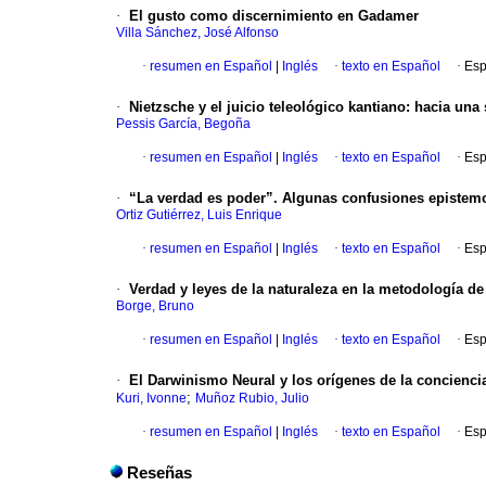
·
El gusto como discernimiento en Gadamer
Villa Sánchez, José Alfonso
·
resumen en Español
|
Inglés
·
texto en Español
·
Esp
·
Nietzsche y el juicio teleológico kantiano: hacia un
Pessis García, Begoña
·
resumen en Español
|
Inglés
·
texto en Español
·
Esp
·
“La verdad es poder”. Algunas confusiones epistemol
Ortiz Gutiérrez, Luis Enrique
·
resumen en Español
|
Inglés
·
texto en Español
·
Esp
·
Verdad y leyes de la naturaleza en la metodología de
Borge, Bruno
·
resumen en Español
|
Inglés
·
texto en Español
·
Esp
·
El Darwinismo Neural y los orígenes de la conciencia
;
Kuri, Ivonne
Muñoz Rubio, Julio
·
resumen en Español
|
Inglés
·
texto en Español
·
Esp
Reseñas