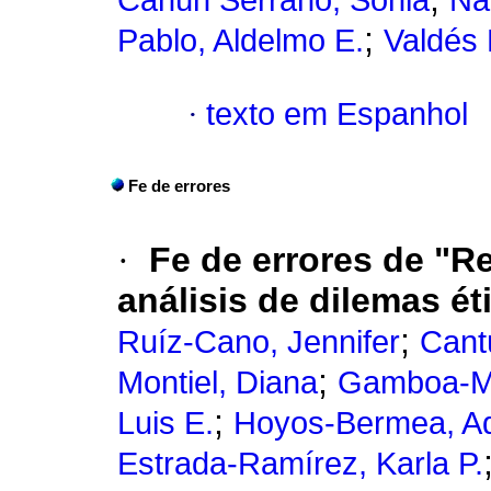
Canún Serrano, Sonia
Na
;
Pablo, Aldelmo E.
Valdés 
·
texto em Espanhol
Fe de errores
·
Fe de errores de "R
análisis de dilemas ét
;
Ruíz-Cano, Jennifer
Cantú
;
Montiel, Diana
Gamboa-Ma
;
Luis E.
Hoyos-Bermea, Ad
Estrada-Ramírez, Karla P.