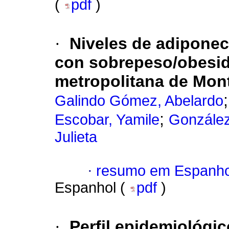
(
pdf
)
·
Niveles de adiponec
con sobrepeso/obesid
metropolitana de Mont
Galindo Gómez, Abelardo
;
Escobar, Yamile
Gonzále
Julieta
·
resumo em Espanho
Espanhol (
pdf
)
·
Perfil epidemiológi