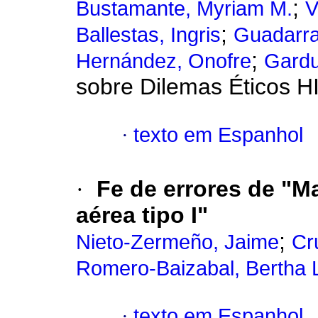
;
Bustamante, Myriam M.
V
;
Ballestas, Ingris
Guadarra
;
Hernández, Onofre
Gardu
sobre Dilemas Éticos 
·
texto em Espanhol
·
Fe de errores de "M
aérea tipo I"
;
Nieto-Zermeño, Jaime
Cr
Romero-Baizabal, Bertha L
·
texto em Espanhol