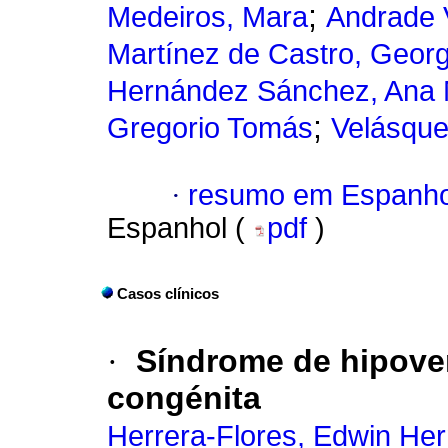
;
Medeiros, Mara
Andrade 
Martínez de Castro, Geor
Hernández Sánchez, Ana 
;
Gregorio Tomás
Velásque
·
resumo em Espanho
Espanhol (
pdf
)
Casos clínicos
·
Síndrome de hipoven
congénita
Herrera-Flores, Edwin He