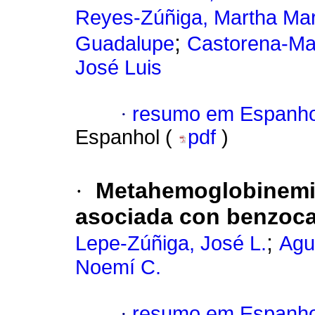
Reyes-Zúñiga, Martha Mar
;
Guadalupe
Castorena-Ma
José Luis
·
resumo em Espanho
Espanhol (
pdf
)
·
Metahemoglobinemia 
asociada con benzoca
;
Lepe-Zúñiga, José L.
Agu
Noemí C.
·
resumo em Espanho