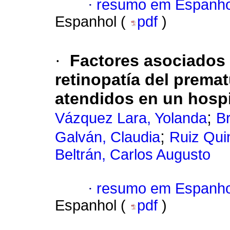
·
resumo em Espanho
Espanhol (
pdf
)
·
Factores asociados
retinopatía del prema
atendidos en un hospit
;
Vázquez Lara, Yolanda
Br
;
Galván, Claudia
Ruiz Qui
Beltrán, Carlos Augusto
·
resumo em Espanho
Espanhol (
pdf
)