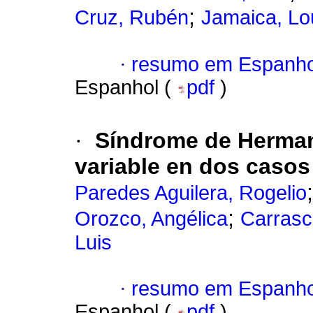
;
Cruz, Rubén
Jamaica, Lo
·
resumo em Espanho
Espanhol (
pdf
)
·
Síndrome de Herma
variable en dos casos
Paredes Aguilera, Rogelio
;
Orozco, Angélica
Carrasc
Luis
·
resumo em Espanho
Espanhol (
pdf
)