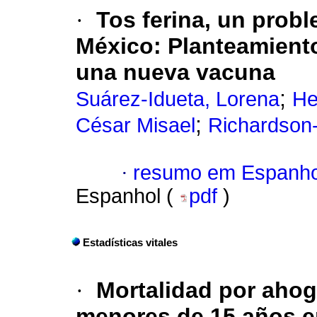
·
Tos ferina, un prob
México
:
Planteamiento
una nueva vacuna
;
Suárez-Idueta, Lorena
He
;
César Misael
Richardson-
·
resumo em Espanho
Espanhol (
pdf
)
Estadísticas vitales
·
Mortalidad por ahog
menores de 15 años e