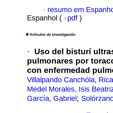
·
resumo em Espanho
Espanhol (
pdf
)
Artículos de investigación
·
Uso del bisturí ultr
pulmonares por toraco
con enfermedad pulmon
Villalpando Canchóla, Ric
Medel Morales, Isis Beatri
;
García, Gabriel
Solórzano