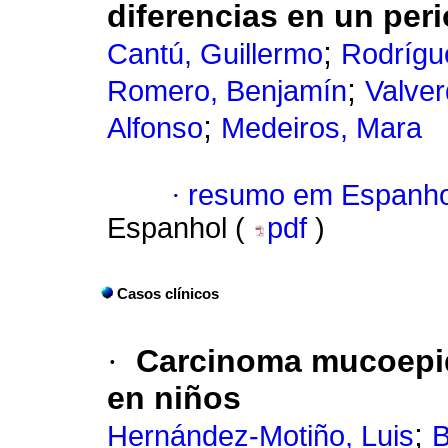
diferencias en un per
;
Cantú, Guillermo
Rodrígu
;
Romero, Benjamín
Valver
;
Alfonso
Medeiros, Mara
·
resumo em Espanho
Espanhol (
pdf
)
Casos clínicos
·
Carcinoma mucoepi
en niños
;
Hernández-Motiño, Luis
B