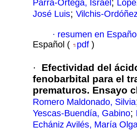
;
Parra-Ortega, Israel
Lópe
;
José Luis
Vilchis-Ordóñe
·
resumen en Españo
Español (
pdf
)
·
Efectividad del áci
fenobarbital para el t
prematuros.
Ensayo c
Romero Maldonado, Silvia
;
Yescas-Buendía, Gabino
Echániz Avilés, María Olga