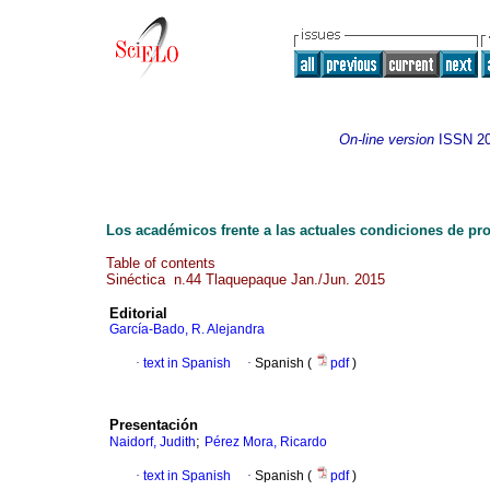
On-line version
ISSN
2
Los académicos frente a las actuales condiciones de pro
Table of contents
Sinéctica n.44 Tlaquepaque Jan./Jun. 2015
Editorial
García-Bado, R. Alejandra
·
text in Spanish
·
Spanish (
pdf
)
Presentación
;
Naidorf, Judith
Pérez Mora, Ricardo
·
text in Spanish
·
Spanish (
pdf
)