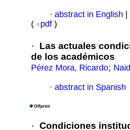
·
abstract in English
|
(
pdf
)
·
Las actuales condic
de los académicos
;
Pérez Mora, Ricardo
Naid
·
abstract in Spanish
Offprint
·
Condiciones institu