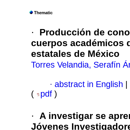
Thematic
·
Producción de cono
cuerpos académicos d
estatales de México
Torres Velandia, Serafín Á
·
abstract in English
|
(
pdf
)
·
A investigar se apr
Jóvenes Investigador