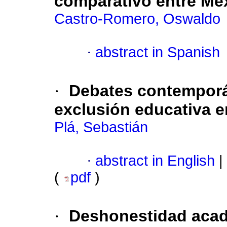
comparativo entre Méx
Castro-Romero, Oswaldo
·
abstract in Spanish
·
Debates contemporán
exclusión educativa e
Plá, Sebastián
·
abstract in English
|
(
pdf
)
·
Deshonestidad acad