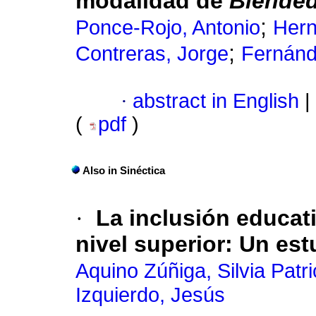
modalidad de
Blended
;
Ponce-Rojo, Antonio
Hern
;
Contreras, Jorge
Fernánd
·
abstract in English
|
(
pdf
)
Also in Sinéctica
·
La inclusión educati
nivel superior
:
Un est
Aquino Zúñiga, Silvia Patri
Izquierdo, Jesús