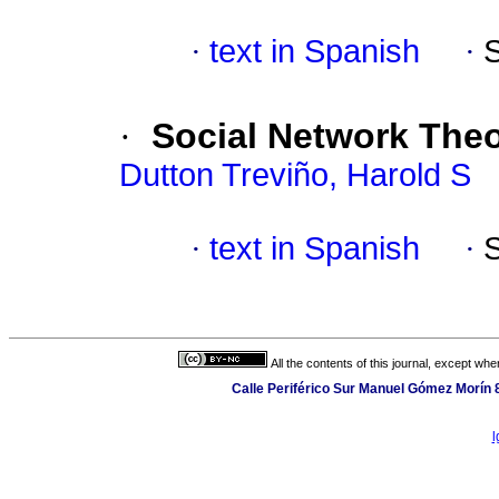
·
text in Spanish
·
·
Social Network The
Dutton Treviño, Harold S
·
text in Spanish
·
All the contents of this journal, except wh
Calle Periférico Sur Manuel Gómez Morín 
l