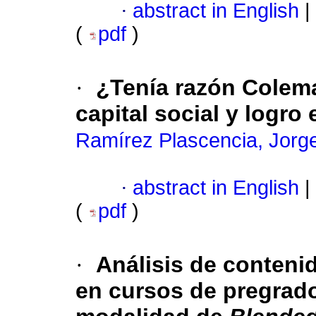
·
abstract in English
|
(
pdf
)
·
¿Tenía razón Colema
capital social y logro
Ramírez Plascencia, Jorg
·
abstract in English
|
(
pdf
)
·
Análisis de contenid
en cursos de pregrad