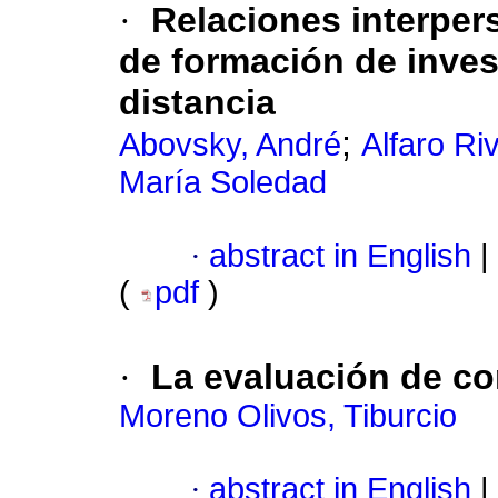
·
Relaciones interper
de formación de inve
distancia
;
Abovsky, André
Alfaro Ri
María Soledad
·
abstract in English
|
(
pdf
)
·
La evaluación de c
Moreno Olivos, Tiburcio
·
abstract in English
|