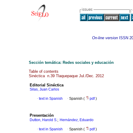
On-line version
ISSN
2
Sección temática: Redes sociales y educación
Table of contents
Sinéctica n.39 Tlaquepaque Jul./Dec. 2012
Editorial Sinéctica
Silas, Juan Carlos
·
text in Spanish
·
Spanish (
pdf
)
Presentación
;
Dutton, Harold S.
Hernández, Eduardo
·
text in Spanish
·
Spanish (
pdf
)