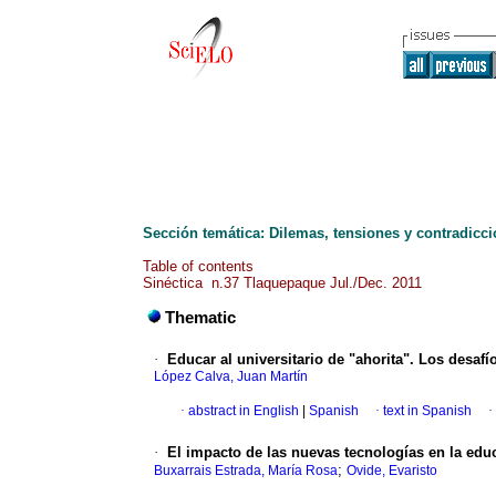
Sección temática: Dilemas, tensiones y contradicci
Table of contents
Sinéctica n.37 Tlaquepaque Jul./Dec. 2011
Thematic
·
Educar al universitario de "ahorita". Los desaf
López Calva, Juan Martín
·
abstract in English
|
Spanish
·
text in Spanish
·
·
El impacto de las nuevas tecnologías en la educ
;
Buxarrais Estrada, María Rosa
Ovide, Evaristo