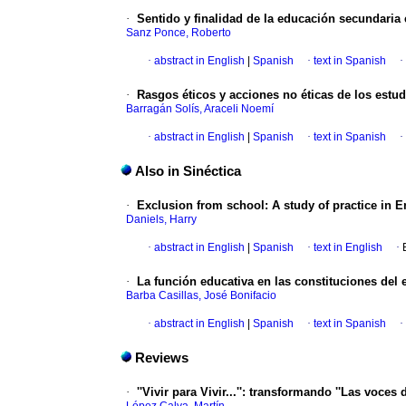
·
Sentido y finalidad de la educación secundaria 
Sanz Ponce, Roberto
·
abstract in English
|
Spanish
·
text in Spanish
·
·
Rasgos éticos y acciones no éticas de los estu
Barragán Solís, Araceli Noemí
·
abstract in English
|
Spanish
·
text in Spanish
·
Also in Sinéctica
·
Exclusion from school: A study of practice in 
Daniels, Harry
·
abstract in English
|
Spanish
·
text in English
·
·
La función educativa en las constituciones del
Barba Casillas, José Bonifacio
·
abstract in English
|
Spanish
·
text in Spanish
·
Reviews
·
''Vivir para Vivir...''
:
transformando ''Las voces de