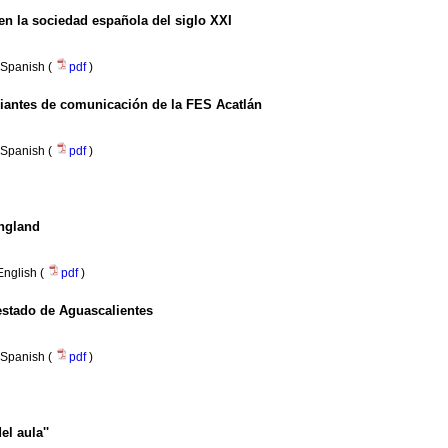
en la sociedad española del siglo XXI
Spanish (
pdf
)
diantes de comunicación de la FES Acatlán
Spanish (
pdf
)
England
English (
pdf
)
 estado de Aguascalientes
Spanish (
pdf
)
l aula''