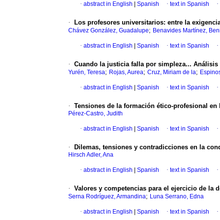
·
abstract in English
|
Spanish
·
text in Spanish
·
·
Los profesores universitarios: entre la exigenc
;
Chávez González, Guadalupe
Benavides Martínez, Ben
·
abstract in English
|
Spanish
·
text in Spanish
·
·
Cuando la justicia falla por simpleza... Análisis
;
;
;
Yurén, Teresa
Rojas, Aurea
Cruz, Miriam de la
Espinos
·
abstract in English
|
Spanish
·
text in Spanish
·
·
Tensiones de la formación ético-profesional en
Pérez-Castro, Judith
·
abstract in English
|
Spanish
·
text in Spanish
·
·
Dilemas, tensiones y contradicciones en la cond
Hirsch Adler, Ana
·
abstract in English
|
Spanish
·
text in Spanish
·
·
Valores y competencias para el ejercicio de la
;
Serna Rodríguez, Armandina
Luna Serrano, Edna
·
abstract in English
|
Spanish
·
text in Spanish
·