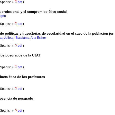
Spanish (
pdf
)
ia profesional y el compromiso ético-social
igno
Spanish (
pdf
)
 de políticas y trayectorias de escolaridad en el caso de la población jor
;
a, Julieta
Escalante, Ana Esther
Spanish (
pdf
)
 los posgrados de la UJAT
Spanish (
pdf
)
ucta ética de los profesores
Spanish (
pdf
)
 docencia de posgrado
Spanish (
pdf
)