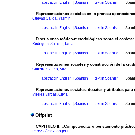
·
abstract in English
|
Spanish
·
text in Spanish
·
Spani
·
Representaciones sociales en la prensa
:
aportacione
Cuevas Cajiga, Yazmín
·
abstract in English
|
Spanish
·
text in Spanish
·
Spani
·
Discusiones teórico-metodológicas sobre el carácter 
Rodríguez Salazar, Tania
·
abstract in English
|
Spanish
·
text in Spanish
·
Spani
·
Representaciones sociales y construcción de la ciud
Gutiérrez Vidrio, Silvia
·
abstract in English
|
Spanish
·
text in Spanish
·
Spani
·
Representaciones sociales
:
debates y atributos para 
Mireles Vargas, Olivia
·
abstract in English
|
Spanish
·
text in Spanish
·
Spani
Offprint
·
CAPÍTULO II. ¿Competencias o pensamiento práctico?
Pérez Gómez, Ángel I.