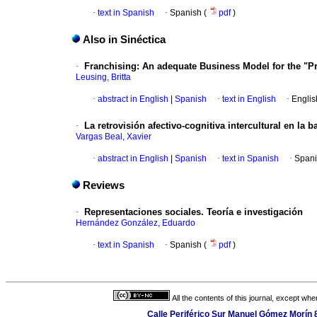
·
text in Spanish
·
Spanish (
pdf
)
Also in Sinéctica
·
Franchising
:
An adequate Business Model for the "Pr
Leusing, Britta
·
abstract in English
|
Spanish
·
text in English
·
Englis
·
La retrovisión afectivo-cognitiva intercultural en la 
Vargas Beal, Xavier
·
abstract in English
|
Spanish
·
text in Spanish
·
Spani
Reviews
·
Representaciones sociales. Teoría e investigación
Hernández González, Eduardo
·
text in Spanish
·
Spanish (
pdf
)
All the contents of this journal, except wh
Calle Periférico Sur Manuel Gómez Morín 