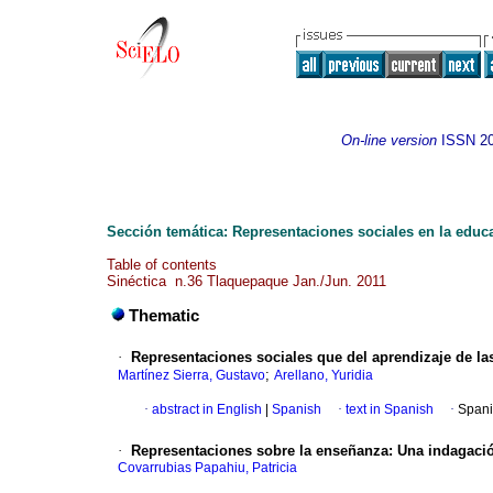
On-line version
ISSN
2
Sección temática: Representaciones sociales en la educ
Table of contents
Sinéctica n.36 Tlaquepaque Jan./Jun. 2011
Thematic
·
Representaciones sociales que del aprendizaje de la
;
Martínez Sierra, Gustavo
Arellano, Yuridia
·
abstract in English
|
Spanish
·
text in Spanish
·
Spani
·
Representaciones sobre la enseñanza
:
Una indagació
Covarrubias Papahiu, Patricia