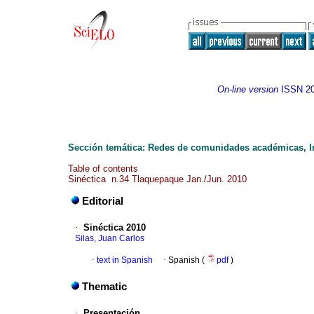
On-line version
ISSN
2
Sección temática: Redes de comunidades académicas, In
Table of contents
Sinéctica n.34 Tlaquepaque Jan./Jun. 2010
Editorial
·
Sinéctica 2010
Silas, Juan Carlos
·
text in Spanish
·
Spanish (
pdf
)
Thematic
·
Presentación