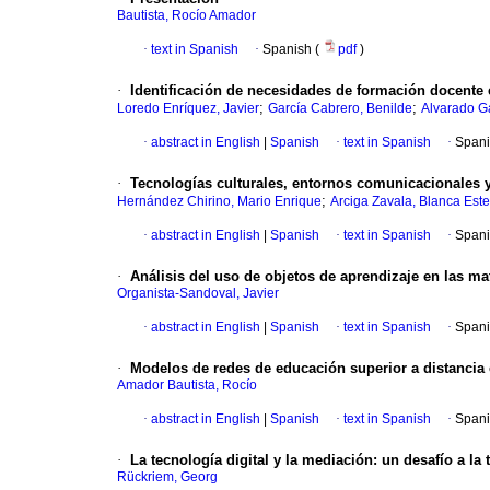
Bautista, Rocío Amador
·
text in Spanish
·
Spanish (
pdf
)
·
Identificación de necesidades de formación docente
;
;
Loredo Enríquez, Javier
García Cabrero, Benilde
Alvarado Ga
·
abstract in English
|
Spanish
·
text in Spanish
·
Spani
·
Tecnologías culturales, entornos comunicacionales y
;
Hernández Chirino, Mario Enrique
Arciga Zavala, Blanca Este
·
abstract in English
|
Spanish
·
text in Spanish
·
Spani
·
Análisis del uso de objetos de aprendizaje en las ma
Organista-Sandoval, Javier
·
abstract in English
|
Spanish
·
text in Spanish
·
Spani
·
Modelos de redes de educación superior a distancia
Amador Bautista, Rocío
·
abstract in English
|
Spanish
·
text in Spanish
·
Spani
·
La tecnología digital y la mediación
:
un desafío a la 
Rückriem, Georg