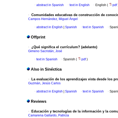
·
abstract in Spanish
·
text in English
·
English (
pdf
·
Comunidades educativas de construcción de conocim
Campos Hernández, Miguel Ángel
·
abstract in English
|
Spanish
·
text in Spanish
·
Spani
Offprint
·
¿Qué significa el currículum?
(adelanto)
Gimeno Sacristán, José
·
text in Spanish
·
Spanish (
pdf
)
Also in Sinéctica
·
La evaluación de los aprendizajes vista desde los p
Guzmán, Jesús Carlos
·
abstract in English
|
Spanish
·
text in Spanish
·
Spani
Reviews
·
Educación y tecnologías de la información y la com
Camarena Gallardo, Patricia