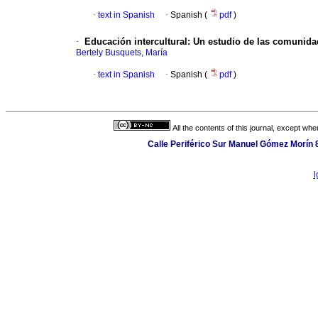
·
text in Spanish
·
Spanish (
pdf
)
·
Educación intercultural
:
Un estudio de las comunida
Bertely Busquets, María
·
text in Spanish
·
Spanish (
pdf
)
All the contents of this journal, except wh
Calle Periférico Sur Manuel Gómez Morín 
l