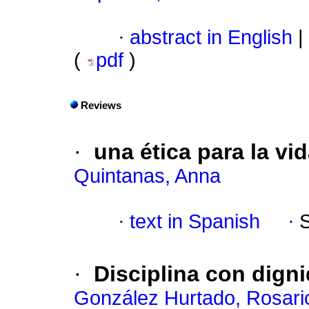
·
abstract in English
|
(
pdf
)
Reviews
·
una ética para la vi
Quintanas, Anna
·
text in Spanish
·
·
Disciplina con dign
González Hurtado, Rosari