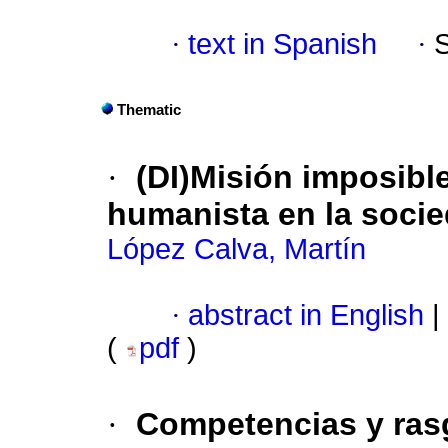
·
text in Spanish
·
Thematic
·
(DI)Misión imposibl
humanista en la socie
López Calva, Martín
·
abstract in English
|
(
pdf
)
·
Competencias y rasg