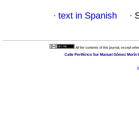
·
text in Spanish
·
All the contents of this journal, except wh
Calle Periférico Sur Manuel Gómez Morín 
l