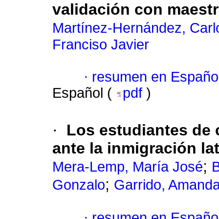
validación con maest
Martínez-Hernández, Carl
Franciso Javier
·
resumen en Españo
Español (
pdf
)
·
Los estudiantes de 
ante la inmigración l
;
Mera-Lemp, María José
B
;
Gonzalo
Garrido, Amand
·
resumen en Españo