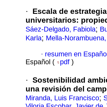
·
Escala de estrategia
universitarios: propi
;
Sáez-Delgado, Fabiola
Bu
;
Karla
Mella-Norambuena, 
·
resumen en Españo
Español (
pdf
)
·
Sostenibilidad ambi
una revisión del cam
;
Miranda, Luis Francisco
S
Viloria Escobar, Javier de