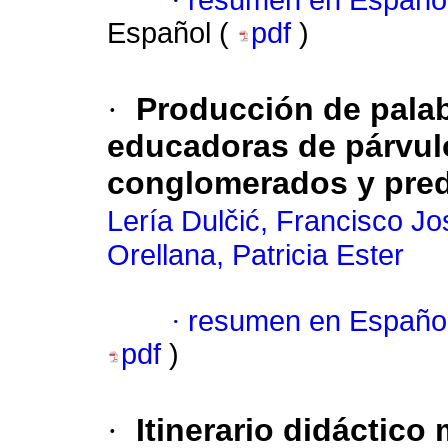
·
resumen en Españo
Español (
pdf
)
·
Producción de palab
educadoras de párvulo
conglomerados y pred
Lería Dulčić, Francisco Jo
Orellana, Patricia Ester
·
resumen en Españo
pdf
)
·
Itinerario didáctico 