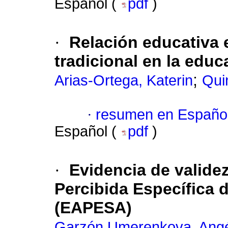
Español (
pdf
)
·
Relación educativa 
tradicional en la educ
;
Arias-Ortega, Katerin
Qui
·
resumen en Españo
Español (
pdf
)
·
Evidencia de validez
Percibida Específica
(EAPESA)
Garzón Umerenkova, Angé