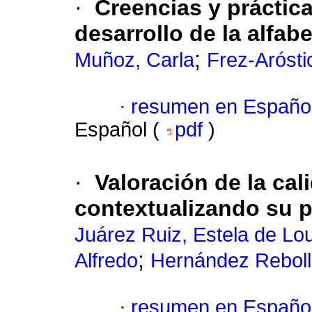
·
Creencias y práctica
desarrollo de la alfab
;
Muñoz, Carla
Frez-Arósti
·
resumen en Españo
Español (
pdf
)
·
Valoración de la cal
contextualizando su 
Juárez Ruiz, Estela de Lo
;
Alfredo
Hernández Rebolla
·
resumen en Españo