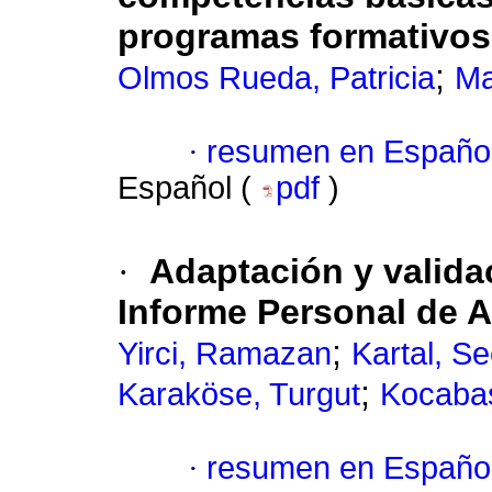
programas formativos
;
Olmos Rueda, Patricia
Ma
·
resumen en Españo
Español (
pdf
)
·
Adaptación y validac
Informe Personal de A
;
Yirci, Ramazan
Kartal, Se
;
Karaköse, Turgut
Kocabas
·
resumen en Españo