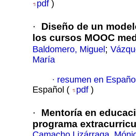
pdf
)
·
Diseño de un modelo
los cursos MOOC medi
;
Baldomero, Miguel
Vázqu
María
·
resumen en Españo
Español (
pdf
)
·
Mentoría en educaci
programa extracurricu
Camacho Lizárraga, Mónic