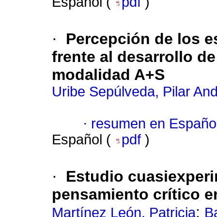
Español (
pdf
)
·
Percepción de los e
frente al desarrollo d
modalidad A+S
Uribe Sepúlveda, Pilar An
·
resumen en Españo
Español (
pdf
)
·
Estudio cuasiexperim
pensamiento crítico e
;
Martínez León, Patricia
B