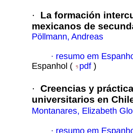
·
La formación intercu
mexicanos de secund
Pöllmann, Andreas
·
resumo em Espanho
Espanhol (
pdf
)
·
Creencias y práctic
universitarios en Chil
Montanares, Elizabeth Glo
·
resumo em Espanho