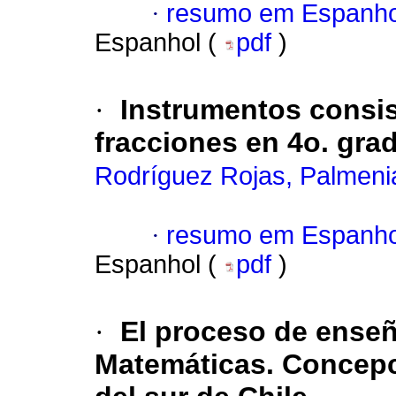
·
resumo em Espanho
Espanhol (
pdf
)
·
Instrumentos consis
fracciones en 4o. gra
Rodríguez Rojas, Palmenia
·
resumo em Espanho
Espanhol (
pdf
)
·
El proceso de enseñ
Matemáticas. Concepc