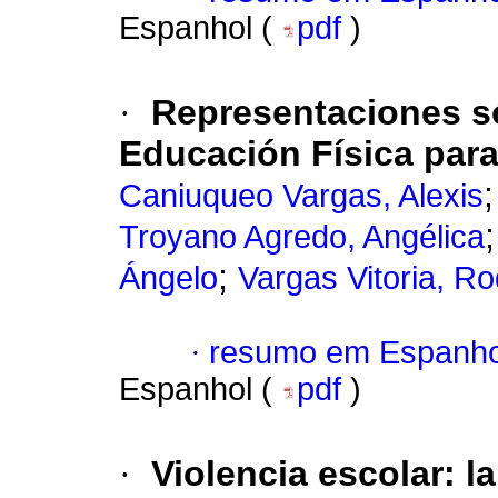
Espanhol (
pdf
)
·
Representaciones soc
Educación Física para
Caniuqueo Vargas, Alexis
Troyano Agredo, Angélica
;
Ángelo
Vargas Vitoria, Ro
·
resumo em Espanho
Espanhol (
pdf
)
·
Violencia escolar: l