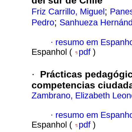
del sur de Chile
;
Friz Carrillo, Miguel
Panes
;
Pedro
Sanhueza Hernánd
·
resumo em Espanho
Espanhol (
pdf
)
·
Prácticas pedagógic
competencias ciudad
Zambrano, Elizabeth Leon
·
resumo em Espanho
Espanhol (
pdf
)