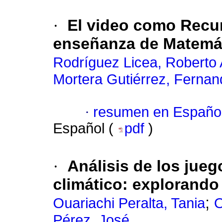
·
El video como Recur
enseñanza de Matemá
Rodríguez Licea, Roberto 
Mortera Gutiérrez, Fernan
·
resumen en Españo
Español (
pdf
)
·
Análisis de los jue
climático: explorand
;
Ouariachi Peralta, Tania
O
Pérez, José