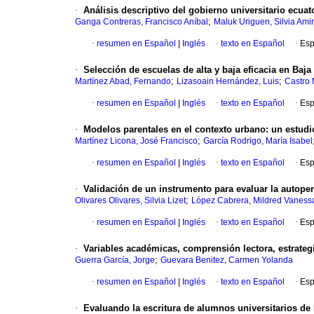
·
Análisis descriptivo del gobierno universitario ecua
;
Ganga Contreras, Francisco Aníbal
Maluk Uriguen, Silvia Amir
·
resumen en Español
|
Inglés
·
texto en Español
·
Esp
·
Selección de escuelas de alta y baja eficacia en Baja
;
;
Martínez Abad, Fernando
Lizasoain Hernández, Luis
Castro 
·
resumen en Español
|
Inglés
·
texto en Español
·
Esp
·
Modelos parentales en el contexto urbano: un estudi
;
Martínez Licona, José Francisco
García Rodrigo, María Isabel
·
resumen en Español
|
Inglés
·
texto en Español
·
Esp
·
Validación de un instrumento para evaluar la autope
;
Olivares Olivares, Silvia Lizet
López Cabrera, Mildred Vaness
·
resumen en Español
|
Inglés
·
texto en Español
·
Esp
·
Variables académicas, comprensión lectora, estrategi
;
Guerra García, Jorge
Guevara Benitez, Carmen Yolanda
·
resumen en Español
|
Inglés
·
texto en Español
·
Esp
·
Evaluando la escritura de alumnos universitarios de E