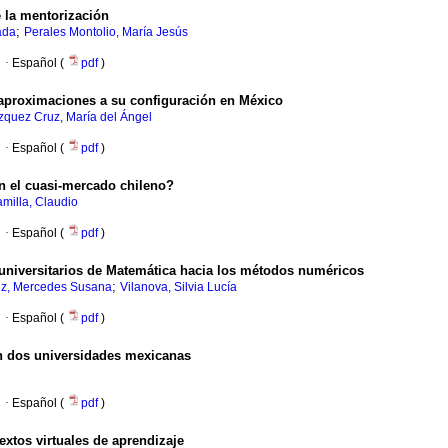
e la mentorización
;
ada
Perales Montolio, María Jesús
·
Español (
pdf
)
aproximaciones a su configuración en México
zquez Cruz, María del Ángel
·
Español (
pdf
)
en el cuasi-mercado chileno?
amilla, Claudio
·
Español (
pdf
)
s universitarios de Matemática hacia los métodos numéricos
;
iz, Mercedes Susana
Vilanova, Silvia Lucía
·
Español (
pdf
)
en dos universidades mexicanas
·
Español (
pdf
)
extos virtuales de aprendizaje