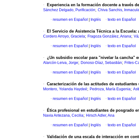
·
Experiencia en la formación docente a través d
;
Sánchez Delgado, Purificación
Chiva Sanchis, Inmacul
·
resumen en Español
|
Inglés
·
texto en Español
·
El Servicio de Asistencia Técnica a la Escuela
:
;
;
Cordero Arroyo, Graciela
Fragoza González, Ariana
Vá
·
resumen en Español
|
Inglés
·
texto en Español
·
¿Un subsidio escolar para "nivelar la cancha" 
;
;
Alarcón-Leiva, Jorge
Donoso-Díaz, Sebastián
Frites-C
·
resumen en Español
|
Inglés
·
texto en Español
·
Caracterización de las actitudes de estudiante
;
;
Montero, Yolanda Haydeé
Pedroza, María Eugenia
Ast
·
resumen en Español
|
Inglés
·
texto en Español
·
Ética profesional en estudiantes de posgrado 
;
Navia Antezana, Cecilia
Hirsch Adler, Ana
·
resumen en Español
|
Inglés
·
texto en Español
·
Validación de una escala de interacción en cont