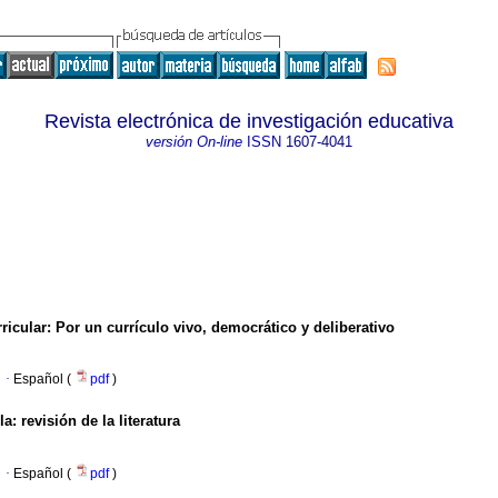
Revista electrónica de investigación educativa
versión On-line
ISSN
1607-4041
ricular
:
Por un currículo vivo, democrático y deliberativo
·
Español (
pdf
)
la
:
revisión de la literatura
·
Español (
pdf
)