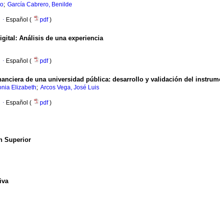
;
io
García Cabrero, Benilde
·
Español (
pdf
)
igital
:
Análisis de una experiencia
·
Español (
pdf
)
inanciera de una universidad pública
:
desarrollo y validación del instrum
;
nia Elizabeth
Arcos Vega, José Luis
·
Español (
pdf
)
n Superior
iva