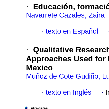
·
Educación, formaci
Navarrete Cazales, Zaira
·
texto en Español
·
Qualitative Research
Approaches Used for 
Mexico
Muñoz de Cote Gudiño, L
·
texto en Inglés
·
I
Entrevistas