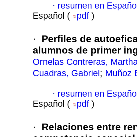
·
resumen en Españo
Español (
pdf
)
·
Perfiles de autoefi
alumnos de primer ing
Ornelas Contreras, Marth
;
Cuadras, Gabriel
Muñoz B
·
resumen en Españo
Español (
pdf
)
·
Relaciones entre re