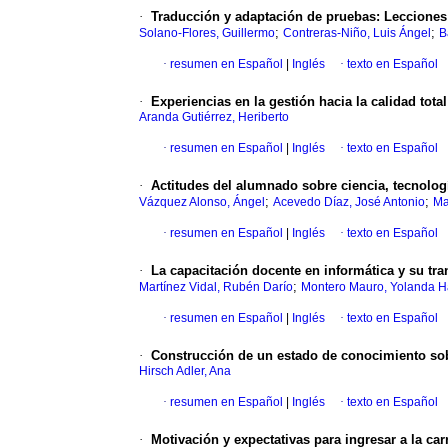
·
Traducción y adaptación de pruebas: Lecciones
;
;
Solano-Flores, Guillermo
Contreras-Niño, Luis Ángel
B
·
resumen en Español
|
Inglés
·
texto en Español
·
Experiencias en la gestión hacia la calidad total
Aranda Gutiérrez, Heriberto
·
resumen en Español
|
Inglés
·
texto en Español
·
Actitudes del alumnado sobre ciencia, tecnolog
;
;
Vázquez Alonso, Ángel
Acevedo Díaz, José Antonio
Ma
·
resumen en Español
|
Inglés
·
texto en Español
·
La capacitación docente en informática y su tran
;
Martínez Vidal, Rubén Darío
Montero Mauro, Yolanda 
·
resumen en Español
|
Inglés
·
texto en Español
·
Construcción de un estado de conocimiento sob
Hirsch Adler, Ana
·
resumen en Español
|
Inglés
·
texto en Español
·
Motivación y expectativas para ingresar a la ca