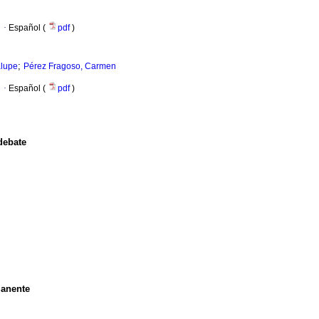
·
Español (
pdf
)
;
alupe
Pérez Fragoso, Carmen
·
Español (
pdf
)
debate
manente