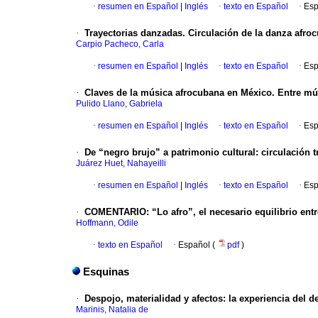
·
resumen en Español
|
Inglés
·
texto en Español
·
Esp
·
Trayectorias danzadas. Circulación de la danza afro
Carpio Pacheco, Carla
·
resumen en Español
|
Inglés
·
texto en Español
·
Esp
·
Claves de la música afrocubana en México. Entre mú
Pulido Llano, Gabriela
·
resumen en Español
|
Inglés
·
texto en Español
·
Esp
·
De “negro brujo” a patrimonio cultural: circulación t
Juárez Huet, Nahayeilli
·
resumen en Español
|
Inglés
·
texto en Español
·
Esp
·
COMENTARIO: “Lo afro”, el necesario equilibrio entr
Hoffmann, Odile
·
texto en Español
·
Español (
pdf
)
Esquinas
·
Despojo, materialidad y afectos: la experiencia del 
Marinis, Natalia de