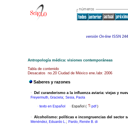
versión On-line
ISSN
244
Antropología médica: visiones contemporáneas
Tabla de contenido
Desacatos no.20 Ciudad de México ene./abr. 2006
Saberes y razones
·
Del curanderismo a la influenza aviaria
:
viejas y nue
;
Freyermuth, Graciela
Sesia, Paola
·
texto en Español
·
Español (
pdf
)
·
Alcoholismo
:
políticas e incongruencias del sector 
;
Menéndez, Eduardo L.
Pardo, Renée B. di