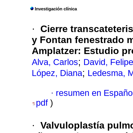
Investigación clínica
·
Cierre transcateteri
y Fontan fenestrado m
Amplatzer
:
Estudio pr
;
Alva, Carlos
David, Felip
;
López, Diana
Ledesma, M
·
resumen en Españo
pdf
)
·
Valvuloplastía pulm