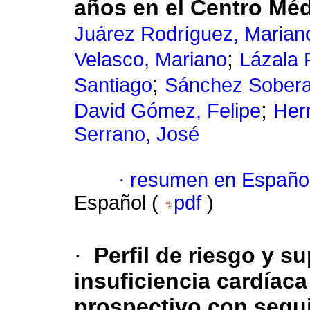
años en el Centro Méd
Juárez Rodríguez, Marian
;
Velasco, Mariano
Lázala 
;
Santiago
Sánchez Sobera
;
David Gómez, Felipe
Her
Serrano, José
·
resumen en Españo
Español (
pdf
)
·
Perfil de riesgo y s
insuficiencia cardíaca
prospectivo con segu