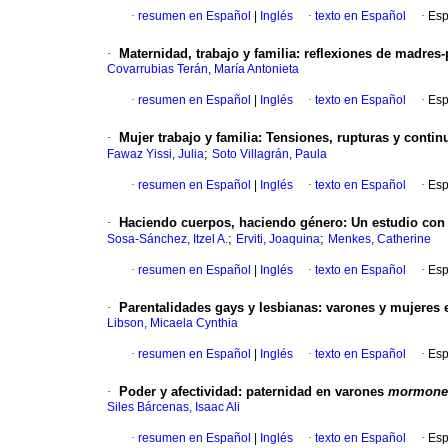
·
resumen en Español
|
Inglés
·
texto en Español
·
Esp
·
Maternidad, trabajo y familia
:
reflexiones de madres
Covarrubias Terán, María Antonieta
·
resumen en Español
|
Inglés
·
texto en Español
·
Esp
·
Mujer trabajo y familia
:
Tensiones, rupturas y continu
;
Fawaz Yissi, Julia
Soto Villagrán, Paula
·
resumen en Español
|
Inglés
·
texto en Español
·
Esp
·
Haciendo cuerpos, haciendo género
:
Un estudio con
;
;
Sosa-Sánchez, Itzel A.
Erviti, Joaquina
Menkes, Catherine
·
resumen en Español
|
Inglés
·
texto en Español
·
Esp
·
Parentalidades gays y lesbianas
:
varones y mujeres 
Libson, Micaela Cynthia
·
resumen en Español
|
Inglés
·
texto en Español
·
Esp
·
Poder y afectividad
:
paternidad en varones
mormone
Siles Bárcenas, Isaac Ali
·
resumen en Español
|
Inglés
·
texto en Español
·
Esp