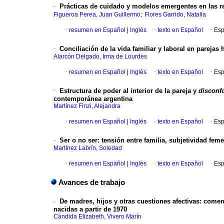
·
Prácticas de cuidado y modelos emergentes en las r
;
Figueroa Perea, Juan Guillermo
Flores Garrido, Natalia
·
resumen en Español
|
Inglés
·
texto en Español
·
Esp
·
Conciliación de la vida familiar y laboral en pareja
Alarcón Delgado, Irma de Lourdes
·
resumen en Español
|
Inglés
·
texto en Español
·
Esp
·
Estructura de poder al interior de la pareja y
disconf
contemporánea argentina
Martínez Finzi, Alejandra
·
resumen en Español
|
Inglés
·
texto en Español
·
Esp
·
Ser o no ser: tensión entre familia, subjetividad fem
Martínez Labrín, Soledad
·
resumen en Español
|
Inglés
·
texto en Español
·
Esp
Avances de trabajo
·
De madres, hijos y otras cuestiones afectivas
:
coment
nacidas a partir de 1970
Cándida Elizabeth, Vivero Marín