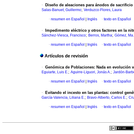
·
Diseño de aleaciones para ánodos de sacrificio
;
Salas-Banuet, Guillermo
Verduzco-Flores, Laura
·
resumen en Español
|
Inglés
·
texto en Español
·
Impedimento eléctrico y otros factores en la nit
;
;
Sánchez-Viesca, Francisco
Berros, Martha
Gómez, Ma.
·
resumen en Español
|
Inglés
·
texto en Español
Artículos de revisión
·
Genómica de Poblaciones
:
Nada en evolución va
;
;
Eguiarte, Luis E.
Aguirre-Liguori, Jonás A.
Jardón-Barbo
·
resumen en Español
|
Inglés
·
texto en Español
·
Evitando el incesto en las plantas
:
control gené
;
;
García-Valencia, Liliana E.
Bravo-Alberto, Carlos E.
Cru
·
resumen en Español
|
Inglés
·
texto en Español