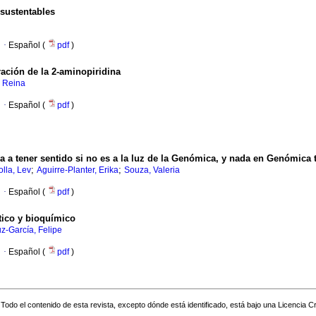
 sustentables
·
Español (
pdf
)
ración de la 2-aminopiridina
 Reina
·
Español (
pdf
)
 a tener sentido si no es a la luz de la Genómica, y nada en Genómica te
;
;
lla, Lev
Aguirre-Planter, Erika
Souza, Valeria
·
Español (
pdf
)
tico y bioquímico
z-García, Felipe
·
Español (
pdf
)
Todo el contenido de esta revista, excepto dónde está identificado, está bajo una
Licencia 