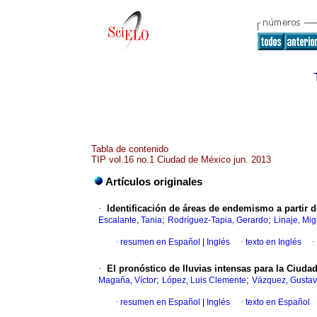
Tabla de contenido
TIP vol.16 no.1 Ciudad de México jun. 2013
Artículos originales
·
Identificación de áreas de endemismo a partir 
;
;
Escalante, Tania
Rodríguez-Tapia, Gerardo
Linaje, Mig
·
resumen en Español
|
Inglés
·
texto en Inglés
·
·
El pronóstico de lluvias intensas para la Ciuda
;
;
Magaña, Víctor
López, Luis Clemente
Vázquez, Gusta
·
resumen en Español
|
Inglés
·
texto en Español