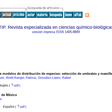
TIP. Revista especializada en ciencias químico-biológica
versión impresa
ISSN
1405-888X
de modelos de distribución de especies
:
selección de umbrales y mamífe
;
;
uel
Illoldi-Rangel, Patricia
González-López, Rafael
Inglés (
pdf
)
d de México
vo
·
Español (
pdf
)