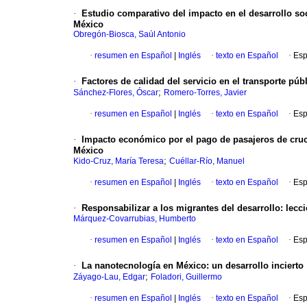
·
Estudio comparativo del impacto en el desarrollo s
México
Obregón-Biosca, Saúl Antonio
·
resumen en Español
|
Inglés
·
texto en Español
·
Esp
·
Factores de calidad del servicio en el transporte púb
;
Sánchez-Flores, Óscar
Romero-Torres, Javier
·
resumen en Español
|
Inglés
·
texto en Español
·
Esp
·
Impacto económico por el pago de pasajeros de cruc
México
;
Kido-Cruz, María Teresa
Cuéllar-Río, Manuel
·
resumen en Español
|
Inglés
·
texto en Español
·
Esp
·
Responsabilizar a los migrantes del desarrollo
:
lecc
Márquez-Covarrubias, Humberto
·
resumen en Español
|
Inglés
·
texto en Español
·
Esp
·
La nanotecnología en México
:
un desarrollo incierto
;
Záyago-Lau, Edgar
Foladori, Guillermo
·
resumen en Español
|
Inglés
·
texto en Español
·
Esp