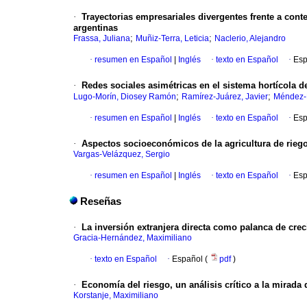
·
Trayectorias empresariales divergentes frente a conte
argentinas
;
;
Frassa, Juliana
Muñiz-Terra, Leticia
Naclerio, Alejandro
·
resumen en Español
|
Inglés
·
texto en Español
·
Esp
·
Redes sociales asimétricas en el sistema hortícola d
;
;
Lugo-Morín, Diosey Ramón
Ramírez-Juárez, Javier
Méndez-E
·
resumen en Español
|
Inglés
·
texto en Español
·
Esp
·
Aspectos socioeconómicos de la agricultura de rieg
Vargas-Velázquez, Sergio
·
resumen en Español
|
Inglés
·
texto en Español
·
Esp
Reseñas
·
La inversión extranjera directa como palanca de cr
Gracia-Hernández, Maximiliano
·
texto en Español
·
Español (
pdf
)
·
Economía del riesgo, un análisis crítico a la mirada 
Korstanje, Maximiliano