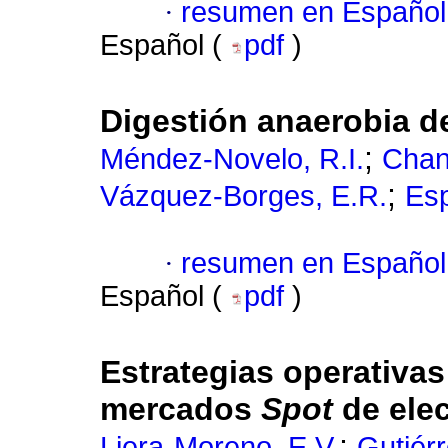
·
resumen en Español
Español (
pdf
)
Digestión anaerobia de
;
Méndez-Novelo, R.I.
Chan
;
Vázquez-Borges, E.R.
Esp
·
resumen en Español
Español (
pdf
)
Estrategias operativa
mercados
Spot
de elec
;
Liera-Moreno, E.V.
Gutiérr