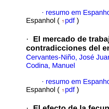
·
resumo em Espanho
Espanhol (
pdf
)
·
El mercado de traba
contradicciones del e
Cervantes-Niño, José Jua
Codina, Manuel
·
resumo em Espanho
Espanhol (
pdf
)
·
El efecto de la fec