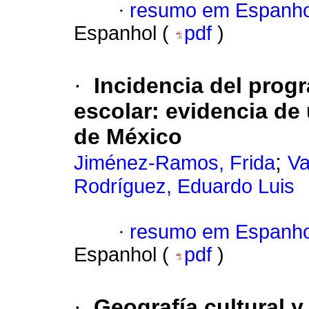
·
resumo em Espanho
Espanhol (
pdf
)
·
Incidencia del pro
escolar: evidencia d
de México
;
Jiménez-Ramos, Frida
Va
Rodríguez, Eduardo Luis
·
resumo em Espanho
Espanhol (
pdf
)
·
Geografía cultural y 