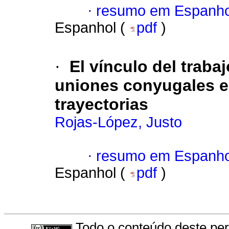
·
resumo em Espanho
Espanhol (
pdf
)
·
El vínculo del traba
uniones conyugales e
trayectorias
Rojas-López, Justo
·
resumo em Espanho
Espanhol (
pdf
)
Todo o conteúdo deste peri