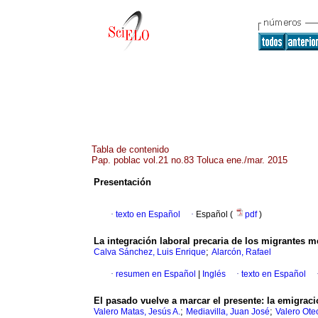
Tabla de contenido
Pap. poblac vol.21 no.83 Toluca ene./mar. 2015
Presentación
·
texto en Español
·
Español (
pdf
)
La integración laboral precaria de los migrantes m
;
Calva Sánchez, Luis Enrique
Alarcón, Rafael
·
resumen en Español
|
Inglés
·
texto en Español
El pasado vuelve a marcar el presente
:
la emigrac
;
;
Valero Matas, Jesús A.
Mediavilla, Juan José
Valero Oteo