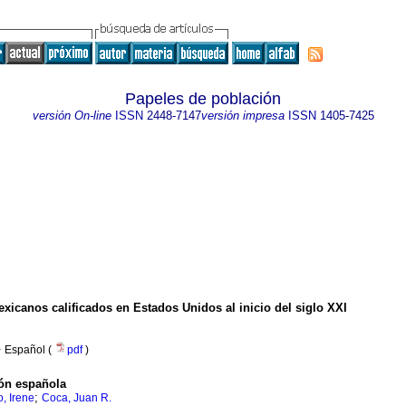
Papeles de población
versión On-line
ISSN
2448-7147
versión impresa
ISSN
1405-7425
exicanos calificados en Estados Unidos al inicio del siglo XXI
·
Español (
pdf
)
ión española
;
, Irene
Coca, Juan R.