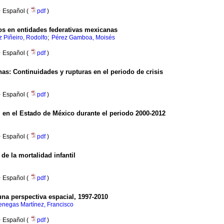
·
Español (
pdf
)
os en entidades federativas mexicanas
;
z Piñeiro, Rodolfo
Pérez Gamboa, Moisés
·
Español (
pdf
)
nas
:
Continuidades y rupturas en el periodo de crisis
·
Español (
pdf
)
l en el Estado de México durante el periodo 2000-2012
·
Español (
pdf
)
 de la mortalidad infantil
·
Español (
pdf
)
una perspectiva espacial, 1997-2010
enegas Martínez, Francisco
·
Español (
pdf
)