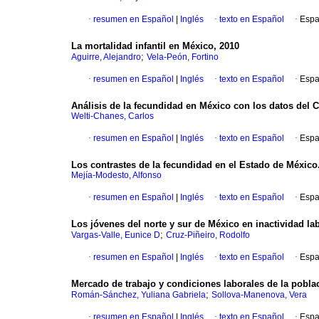
·
resumen en Español
|
Inglés
·
texto en Español
·
Espa
La mortalidad infantil en México, 2010
;
Aguirre, Alejandro
Vela-Peón, Fortino
·
resumen en Español
|
Inglés
·
texto en Español
·
Espa
Análisis de la fecundidad en México con los datos del 
Welti-Chanes, Carlos
·
resumen en Español
|
Inglés
·
texto en Español
·
Espa
Los contrastes de la fecundidad en el Estado de México. 
Mejía-Modesto, Alfonso
·
resumen en Español
|
Inglés
·
texto en Español
·
Espa
Los jóvenes del norte y sur de México en inactividad lab
;
Vargas-Valle, Eunice D
Cruz-Piñeiro, Rodolfo
·
resumen en Español
|
Inglés
·
texto en Español
·
Espa
Mercado de trabajo y condiciones laborales de la pobla
;
Román-Sánchez, Yuliana Gabriela
Sollova-Manenova, Vera
·
resumen en Español
|
Inglés
·
texto en Español
·
Espa