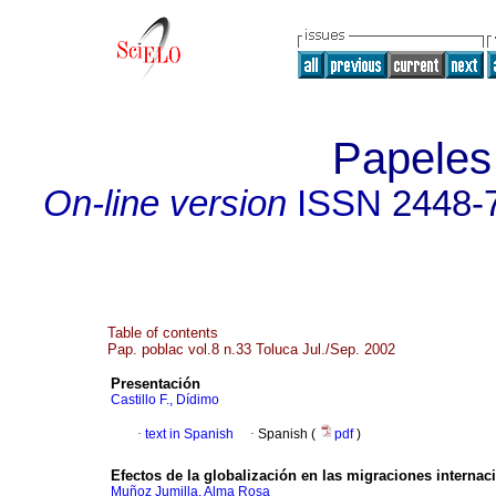
Papeles
On-line version
ISSN
2448-
Table of contents
Pap. poblac vol.8 n.33 Toluca Jul./Sep. 2002
Presentación
Castillo F., Dídimo
·
text in Spanish
·
Spanish (
pdf
)
Efectos de la globalización en las migraciones internac
Muñoz Jumilla, Alma Rosa