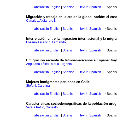
·
abstract in English
|
Spanish
·
text in Spanish
·
Spanis
Migración y trabajo en la era de la globalización
:
el cas
Canales, Alejandro I.
·
abstract in English
|
Spanish
·
text in Spanish
·
Spanis
Interrelación entre la migración internacional y la migr
Lozano Ascencio, Fernando
·
abstract in English
|
Spanish
·
text in Spanish
·
Spanis
Emigración reciente de latinoamericanos a España
:
tra
Anguiano Téllez, María Eugenia
·
abstract in English
|
Spanish
·
text in Spanish
·
Spanis
Mujeres inmigrantes peruanas en Chile
Stefoni, Carolina
·
abstract in English
|
Spanish
·
text in Spanish
·
Spanis
Características sociodemográficas de la población uru
Varela Petito, Gonzalo
·
abstract in English
|
Spanish
·
text in Spanish
·
Spanis