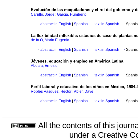
Evolución de las maquiladoras y el rol del gobierno y d
;
Carrillo, Jorge
García, Humberto
·
abstract in English
|
Spanish
·
text in Spanish
·
Spanis
La flexibilidad inflexible
:
estudios de caso de plantas m
de la O, María Eugenia
·
abstract in English
|
Spanish
·
text in Spanish
·
Spanis
Jóvenes, educación y empleo en América Latina
Abdala, Ernesto
·
abstract in English
|
Spanish
·
text in Spanish
·
Spanis
Perfil laboral y educativo de los niños en México, 1984-
;
Robles Vásquez, Héctor
Abler, Dave
·
abstract in English
|
Spanish
·
text in Spanish
·
Spanis
All the contents of this jour
under a
Creative C