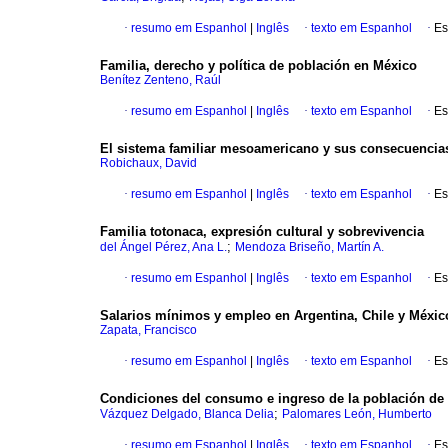
·
resumo em Espanhol
|
Inglês
·
texto em Espanhol
·
Es
Familia, derecho y política de población en México
Benítez Zenteno, Raúl
·
resumo em Espanhol
|
Inglês
·
texto em Espanhol
·
Es
El sistema familiar mesoamericano y sus consecuencia
Robichaux, David
·
resumo em Espanhol
|
Inglês
·
texto em Espanhol
·
Es
Familia totonaca, expresión cultural y sobrevivencia
;
del Ángel Pérez, Ana L.
Mendoza Briseño, Martín A.
·
resumo em Espanhol
|
Inglês
·
texto em Espanhol
·
Es
Salarios mínimos y empleo en Argentina, Chile y Méxic
Zapata, Francisco
·
resumo em Espanhol
|
Inglês
·
texto em Espanhol
·
Es
Condiciones del consumo e ingreso de la población de 
;
Vázquez Delgado, Blanca Delia
Palomares León, Humberto
·
resumo em Espanhol
|
Inglês
·
texto em Espanhol
·
Es