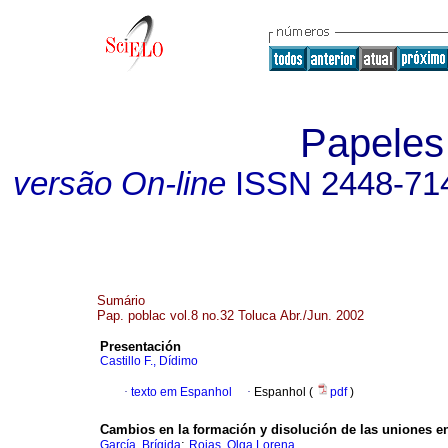
Papeles
versão On-line
ISSN
2448-71
Sumário
Pap. poblac vol.8 no.32 Toluca Abr./Jun. 2002
Presentación
Castillo F., Dídimo
·
texto em Espanhol
·
Espanhol (
pdf
)
Cambios en la formación y disolución de las uniones e
;
García, Brígida
Rojas, Olga Lorena