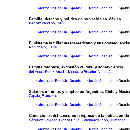
·
abstract in English
|
Spanish
·
text in Spanish
·
Spanis
Familia, derecho y política de población en México
Benítez Zenteno, Raúl
·
abstract in English
|
Spanish
·
text in Spanish
·
Spanis
El sistema familiar mesoamericano y sus consecuencia
Robichaux, David
·
abstract in English
|
Spanish
·
text in Spanish
·
Spanis
Familia totonaca, expresión cultural y sobrevivencia
;
del Ángel Pérez, Ana L.
Mendoza Briseño, Martín A.
·
abstract in English
|
Spanish
·
text in Spanish
·
Spanis
Salarios mínimos y empleo en Argentina, Chile y Méxic
Zapata, Francisco
·
abstract in English
|
Spanish
·
text in Spanish
·
Spanis
Condiciones del consumo e ingreso de la población de 
;
Vázquez Delgado, Blanca Delia
Palomares León, Humberto
·
abstract in English
|
Spanish
·
text in Spanish
·
Spanis