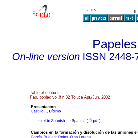
Papeles
On-line version
ISSN
2448-
Table of contents
Pap. poblac vol.8 n.32 Toluca Apr./Jun. 2002
Presentación
Castillo F., Dídimo
·
text in Spanish
·
Spanish (
pdf
)
Cambios en la formación y disolución de las uniones e
;
García, Brígida
Rojas, Olga Lorena