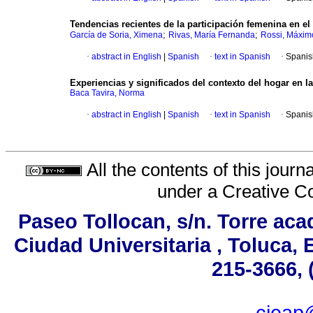
Tendencias recientes de la participación femenina en e
;
;
García de Soria, Ximena
Rivas, María Fernanda
Rossi, Máxim
·
abstract in English
|
Spanish
·
text in Spanish
·
Spanis
Experiencias y significados del contexto del hogar en l
Baca Tavira, Norma
·
abstract in English
|
Spanish
·
text in Spanish
·
Spanis
All the contents of this jour
under a
Creative C
Paseo Tollocan, s/n. Torre aca
Ciudad Universitaria , Toluca,
215-3666, 
ciea