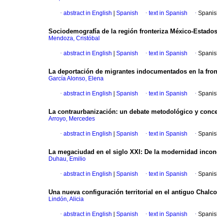
·
abstract in English
|
Spanish
·
text in Spanish
·
Spanis
Sociodemografía de la región fronteriza México-Estado
Mendoza, Cristóbal
·
abstract in English
|
Spanish
·
text in Spanish
·
Spanis
La deportación de migrantes indocumentados en la fron
García Alonso, Elena
·
abstract in English
|
Spanish
·
text in Spanish
·
Spanis
La contraurbanización
:
un debate metodológico y concep
Arroyo, Mercedes
·
abstract in English
|
Spanish
·
text in Spanish
·
Spanis
La megaciudad en el siglo XXI
:
De la modernidad inconc
Duhau, Emilio
·
abstract in English
|
Spanish
·
text in Spanish
·
Spanis
Una nueva configuración territorial en el antiguo Chalco
Lindón, Alicia
·
abstract in English
|
Spanish
·
text in Spanish
·
Spanis