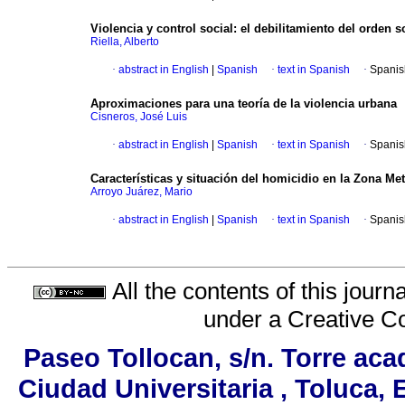
Violencia y control social
:
el debilitamiento del orden 
Riella, Alberto
·
abstract in English
|
Spanish
·
text in Spanish
·
Spanis
Aproximaciones para una teoría de la violencia urbana
Cisneros, José Luis
·
abstract in English
|
Spanish
·
text in Spanish
·
Spanis
Características y situación del homicidio en la Zona Me
Arroyo Juárez, Mario
·
abstract in English
|
Spanish
·
text in Spanish
·
Spanis
All the contents of this jour
under a
Creative C
Paseo Tollocan, s/n. Torre aca
Ciudad Universitaria , Toluca,