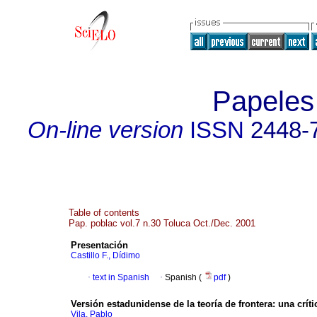
Papeles
On-line version
ISSN
2448-
Table of contents
Pap. poblac vol.7 n.30 Toluca Oct./Dec. 2001
Presentación
Castillo F., Dídimo
·
text in Spanish
·
Spanish (
pdf
)
Versión estadunidense de la teoría de frontera
:
una críti
Vila, Pablo