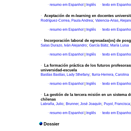
·
resumo em Espanhol
|
Inglês
·
texto em Espanho
·
Aceptación de m-learning en docentes universit
;
Rodríguez-Correa, Paula Andrea
Valencia-Arias, Alejan
·
resumo em Espanhol
|
Inglês
·
texto em Espanho
·
Incorporación laboral de egresadas(os) de posg
;
Salas Durazo, Iván Alejandro
García Bátiz, María Luisa
·
resumo em Espanhol
|
Inglês
·
texto em Espanho
·
La formación práctica de los futuros profesoras
universidad-escuela
;
Bastías Bastías, Lady Sthefany
Iturra-Herrera, Carolina
·
resumo em Espanhol
|
Inglês
·
texto em Espanho
·
La gestión de la tercera misión en un sistema d
chilenas
;
;
Labraña, Julio
Brunner, José Joaquín
Puyol, Francisca
·
resumo em Espanhol
|
Inglês
·
texto em Espanho
Dossier