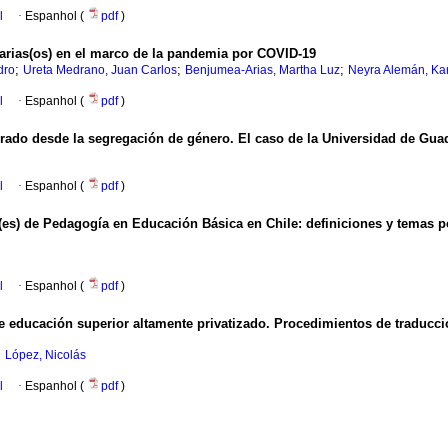
l
·
Espanhol (
pdf
)
arias(os) en el marco de la pandemia por COVID-19
;
;
;
dro
Ureta Medrano, Juan Carlos
Benjumea-Arias, Martha Luz
Neyra Alemán, Kar
l
·
Espanhol (
pdf
)
rado desde la segregación de género. El caso de la Universidad de Gua
l
·
Espanhol (
pdf
)
(es) de Pedagogía en Educación Básica en Chile: definiciones y temas pen
l
·
Espanhol (
pdf
)
e educación superior altamente privatizado. Procedimientos de traducció
;
López, Nicolás
l
·
Espanhol (
pdf
)