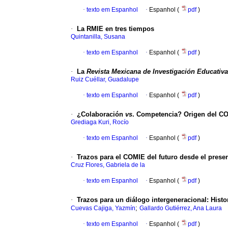
·
texto em Espanhol
·
Espanhol (
pdf
)
·
La RMIE en tres tiempos
Quintanilla, Susana
·
texto em Espanhol
·
Espanhol (
pdf
)
·
La
Revista Mexicana de Investigación Educativa
Ruiz Cuéllar, Guadalupe
·
texto em Espanhol
·
Espanhol (
pdf
)
·
¿Colaboración
vs
. Competencia? Origen del COM
Grediaga Kuri, Rocío
·
texto em Espanhol
·
Espanhol (
pdf
)
·
Trazos para el COMIE del futuro desde el presen
Cruz Flores, Gabriela de la
·
texto em Espanhol
·
Espanhol (
pdf
)
·
Trazos para un diálogo intergeneracional: Histo
;
Cuevas Cajiga, Yazmín
Gallardo Gutiérrez, Ana Laura
·
texto em Espanhol
·
Espanhol (
pdf
)