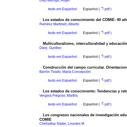
Díaz-Barriga, Ángel
·
texto em Espanhol
·
Espanhol (
pdf
)
·
Los estados de conocimiento del COMIE: 40 año
Ramírez Martinell, Alberto
·
texto em Espanhol
·
Espanhol (
pdf
)
·
Multiculturalismo, interculturalidad y educaci
Dietz, Gunther
·
texto em Espanhol
·
Espanhol (
pdf
)
·
Construcción del campo curricular. Orientacion
Barrón Tirado, María Concepción
·
texto em Espanhol
·
Espanhol (
pdf
)
·
Los estados de conocimiento: Tendencias y reto
Vergara Fregoso, Martha
·
texto em Espanhol
·
Espanhol (
pdf
)
·
Los congresos nacionales de investigación educa
COMIE
Chehaibar Náder, Lourdes M.