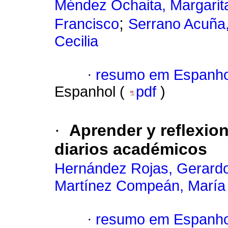
Méndez Ochaita, Margarita
;
Francisco
Serrano Acuña
Cecilia
·
resumo em Espanho
Espanhol (
pdf
)
·
Aprender y reflexion
diarios académicos
Hernández Rojas, Gerard
Martínez Compeán, María
·
resumo em Espanho