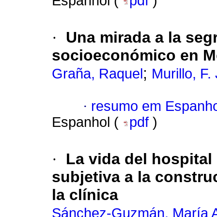
Espanhol (
pdf
)
·
Una mirada a la seg
socioeconómico en Mé
;
Graña, Raquel
Murillo, F.
·
resumo em Espanho
Espanhol (
pdf
)
·
La vida del hospital 
subjetiva a la constr
la clínica
Sánchez-Guzmán, María A