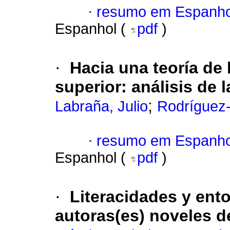
·
resumo em Espanho
Espanhol (
pdf
)
·
Hacia una teoría de
superior: análisis de l
;
Labraña, Julio
Rodríguez-
·
resumo em Espanho
Espanhol (
pdf
)
·
Literacidades y ent
autoras(es) noveles 