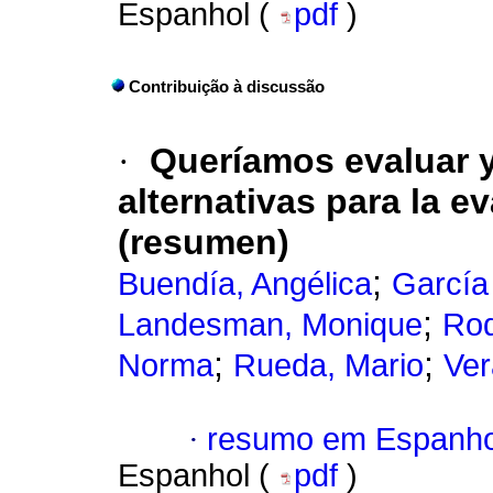
Espanhol (
pdf
)
Contribuição à discussão
·
Queríamos evaluar 
alternativas para la e
(resumen)
;
Buendía, Angélica
García
;
Landesman, Monique
Rod
;
;
Norma
Rueda, Mario
Ver
·
resumo em Espanho
Espanhol (
pdf
)