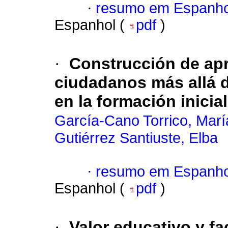
·
resumo em Espanho
Espanhol (
pdf
)
·
Construcción de ap
ciudadanos más allá d
en la formación inici
García-Cano Torrico, Marí
Gutiérrez Santiuste, Elba
·
resumo em Espanho
Espanhol (
pdf
)
·
Valor educativo y fa