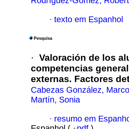
Rodríguez-Gómez, Rober
·
texto em Espanhol
Pesquisa
·
Valoración de los a
competencias generale
externas. Factores de
Cabezas González, Marc
Martín, Sonia
·
resumo em Espanho
Espanhol (
pdf
)