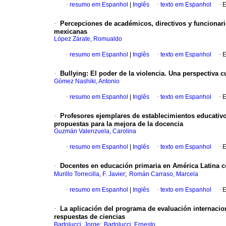
·
resumo em Espanhol
|
Inglês
·
texto em Espanhol
·
E
·
Percepciones de académicos, directivos y funcionario
mexicanas
López Zárate, Romualdo
·
resumo em Espanhol
|
Inglês
·
texto em Espanhol
·
E
·
Bullying
:
El poder de la violencia. Una perspectiva 
Gómez Nashiki, Antonio
·
resumo em Espanhol
|
Inglês
·
texto em Espanhol
·
E
·
Profesores ejemplares de establecimientos educativ
propuestas para la mejora de la docencia
Guzmán Valenzuela, Carolina
·
resumo em Espanhol
|
Inglês
·
texto em Espanhol
·
E
·
Docentes en educación primaria en América Latina c
;
Murillo Torrecilla, F. Javier
Román Carraso, Marcela
·
resumo em Espanhol
|
Inglês
·
texto em Espanhol
·
E
·
La aplicación del programa de evaluación internacio
respuestas de ciencias
;
Bartolucci, Jorge
Bartolucci, Ernesto