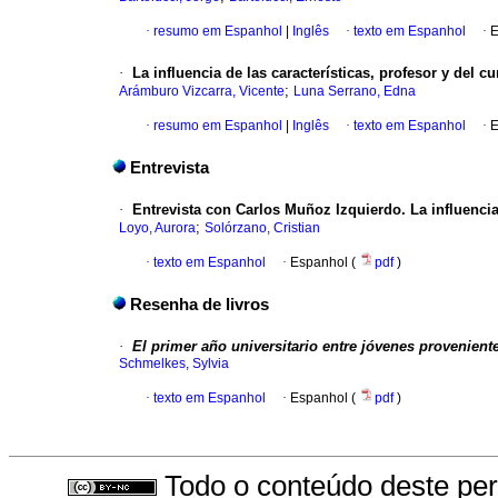
·
resumo em Espanhol
|
Inglês
·
texto em Espanhol
·
E
·
La influencia de las características, profesor y del 
;
Arámburo Vizcarra, Vicente
Luna Serrano, Edna
·
resumo em Espanhol
|
Inglês
·
texto em Espanhol
·
E
Entrevista
·
Entrevista con Carlos Muñoz Izquierdo.
La influenci
;
Loyo, Aurora
Solórzano, Cristian
·
texto em Espanhol
·
Espanhol (
pdf
)
Resenha de livros
·
El primer año universitario entre jóvenes provenient
Schmelkes, Sylvia
·
texto em Espanhol
·
Espanhol (
pdf
)
Todo o conteúdo deste peri