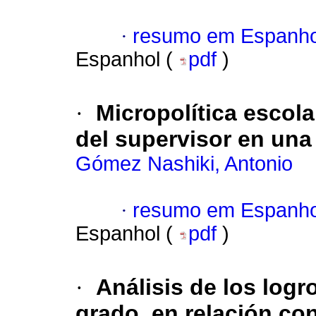
·
resumo em Espanho
Espanhol (
pdf
)
·
Micropolítica escol
del supervisor en una
Gómez Nashiki, Antonio
·
resumo em Espanho
Espanhol (
pdf
)
·
Análisis de los log
grado, en relación con