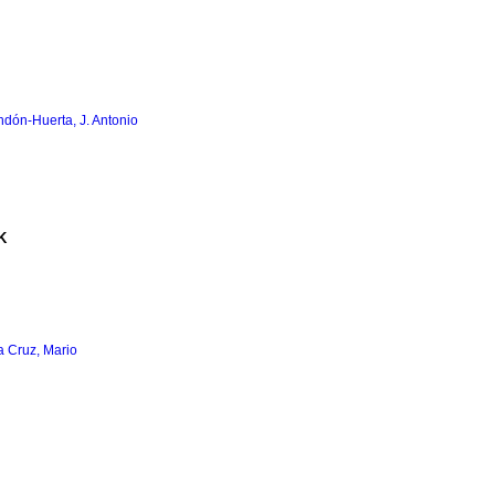
dón-Huerta, J. Antonio
K
a Cruz, Mario