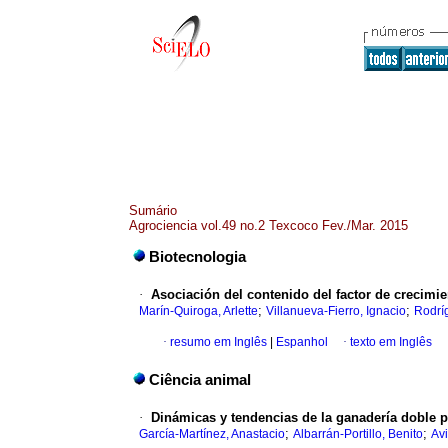
Sumário
Agrociencia vol.49 no.2 Texcoco Fev./Mar. 2015
Biotecnologia
·
Asociación del contenido del factor de crecimi
;
;
Marín-Quiroga, Arlette
Villanueva-Fierro, Ignacio
Rodríg
·
resumo em Inglês
|
Espanhol
·
texto em Inglês
Ciência animal
·
Dinámicas y tendencias de la ganadería doble p
;
;
García-Martínez, Anastacio
Albarrán-Portillo, Benito
Av