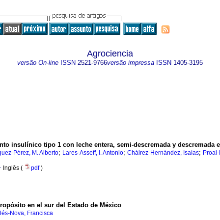
Agrociencia
versão On-line
ISSN
2521-9766
versão impressa
ISSN
1405-3195
ento insulínico tipo 1 con leche entera, semi-descremada y descremada 
;
;
;
uez-Pérez, M. Alberto
Lares-Asseff, I. Antonio
Cháirez-Hernández, Isaías
Proal-
·
Inglês (
pdf
)
ropósito en el sur del Estado de México
ilés-Nova, Francisca