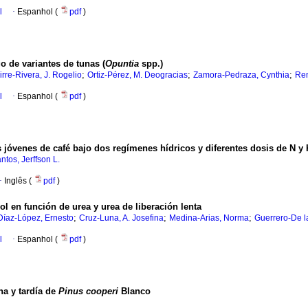
l
·
Espanhol (
pdf
)
o de variantes de tunas (
Opuntia
spp.)
;
;
;
rre-Rivera, J. Rogelio
Ortiz-Pérez, M. Deogracias
Zamora-Pedraza, Cynthia
Ren
l
·
Espanhol (
pdf
)
as jóvenes de café bajo dos regímenes hídricos y diferentes dosis de N y 
ntos, Jerffson L.
·
Inglês (
pdf
)
ol en función de urea y urea de liberación lenta
;
;
;
Díaz-López, Ernesto
Cruz-Luna, A. Josefina
Medina-Arias, Norma
Guerrero-De l
l
·
Espanhol (
pdf
)
na y tardía de
Pinus cooperi
Blanco