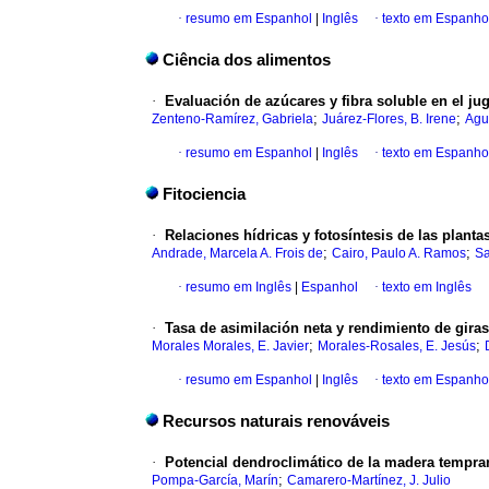
·
resumo em Espanhol
|
Inglês
·
texto em Espanho
Ciência dos alimentos
·
Evaluación de azúcares y fibra soluble en el jug
;
;
Zenteno-Ramírez, Gabriela
Juárez-Flores, B. Irene
Agui
·
resumo em Espanhol
|
Inglês
·
texto em Espanho
Fitociencia
·
Relaciones hídricas y fotosíntesis de las plant
;
;
Andrade, Marcela A. Frois de
Cairo, Paulo A. Ramos
Sa
·
resumo em Inglês
|
Espanhol
·
texto em Inglês
·
Tasa de asimilación neta y rendimiento de giras
;
;
Morales Morales, E. Javier
Morales-Rosales, E. Jesús
·
resumo em Espanhol
|
Inglês
·
texto em Espanho
Recursos naturais renováveis
·
Potencial dendroclimático de la madera tempra
;
Pompa-García, Marín
Camarero-Martínez, J. Julio