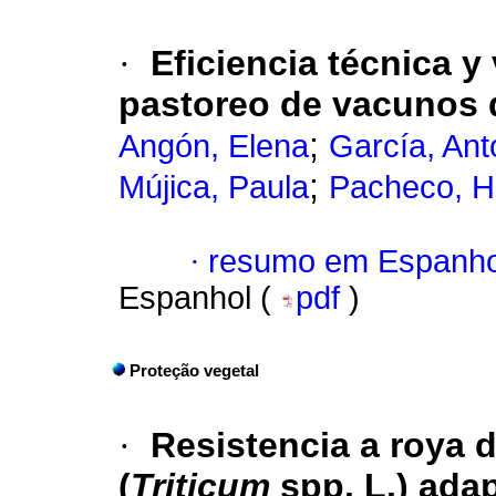
·
Eficiencia técnica y
pastoreo de vacunos 
;
Angón, Elena
García, Ant
;
Mújica, Paula
Pacheco, H
·
resumo em Espanho
Espanhol (
pdf
)
Proteção vegetal
·
Resistencia a roya d
(
Triticum
spp.
L.) ada