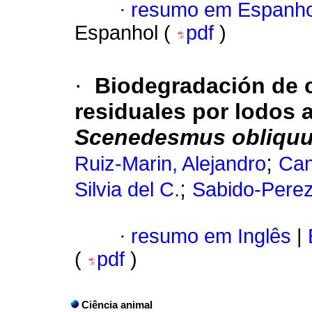
·
resumo em Espanho
Espanhol (
pdf
)
·
Biodegradación de 
residuales por lodos 
Scenedesmus obliqu
;
Ruiz-Marin, Alejandro
Can
;
Silvia del C.
Sabido-Perez
·
resumo em Inglês
|
(
pdf
)
Ciência animal