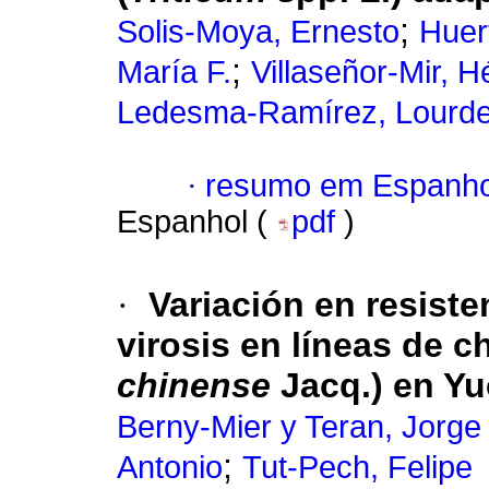
;
Solis-Moya, Ernesto
Huer
;
María F.
Villaseñor-Mir, H
Ledesma-Ramírez, Lourd
·
resumo em Espanho
Espanhol (
pdf
)
·
Variación en resiste
virosis en líneas de c
chinense
Jacq.) en Yu
Berny-Mier y Teran, Jorge
;
Antonio
Tut-Pech, Felipe