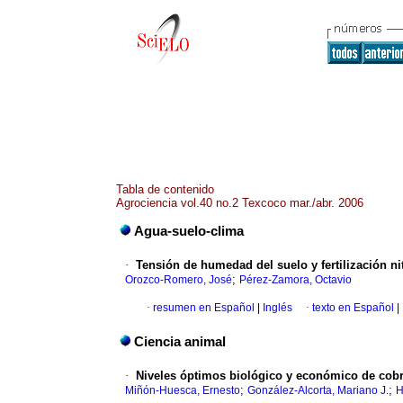
Tabla de contenido
Agrociencia vol.40 no.2 Texcoco mar./abr. 2006
Agua-suelo-clima
·
Tensión de humedad del suelo y fertilización ni
;
Orozco-Romero, José
Pérez-Zamora, Octavio
·
resumen en Español
|
Inglés
·
texto en Español
|
Ciencia animal
·
Niveles óptimos biológico y económico de cobr
;
;
Miñón-Huesca, Ernesto
González-Alcorta, Mariano J.
H