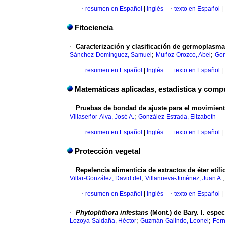
·
resumen en Español
|
Inglés
·
texto en Español
|
Fitociencia
·
Caracterización y clasificación de germoplasm
;
;
Sánchez-Domínguez, Samuel
Muñoz-Orozco, Abel
Gon
·
resumen en Español
|
Inglés
·
texto en Español
|
Matemáticas aplicadas, estadística y comp
·
Pruebas de bondad de ajuste para el movimien
;
Villaseñor-Alva, José A.
González-Estrada, Elizabeth
·
resumen en Español
|
Inglés
·
texto en Español
|
Protección vegetal
·
Repelencia alimenticia de extractos de éter etíli
;
Villar-González, David del
Villanueva-Jiménez, Juan A.
·
resumen en Español
|
Inglés
·
texto en Español
|
·
Phytophthora infestans
(Mont.) de Bary. I. esp
;
;
Lozoya-Saldaña, Héctor
Guzmán-Galindo, Leonel
Fern