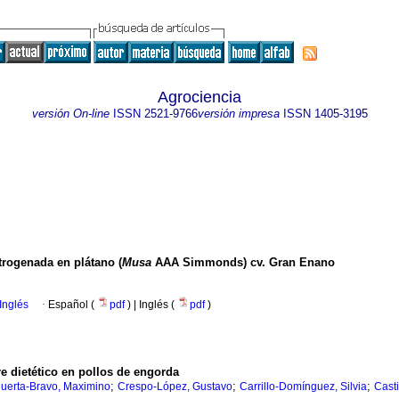
Agrociencia
versión On-line
ISSN
2521-9766
versión impresa
ISSN
1405-3195
trogenada en plátano (
Musa
AAA Simmonds) cv. Gran Enano
Inglés
·
Español (
pdf
) | Inglés (
pdf
)
e dietético en pollos de engorda
;
;
;
uerta-Bravo, Maximino
Crespo-López, Gustavo
Carrillo-Domínguez, Silvia
Cast