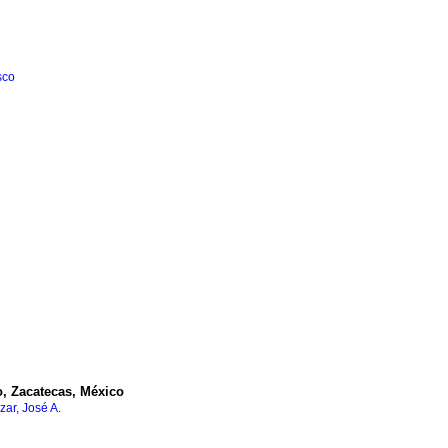
sco
o, Zacatecas, México
zar, José A.