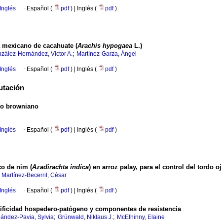
Inglés
·
Español (
pdf
) | Inglés (
pdf
)
a mexicano de cacahuate (
Arachis hypogaea
L.)
;
zález-Hernández, Victor A.
Martínez-Garza, Ángel
Inglés
·
Español (
pdf
) | Inglés (
pdf
)
utación
to browniano
Inglés
·
Español (
pdf
) | Inglés (
pdf
)
co de nim (
Azadirachta indica
) en arroz palay, para el control del tordo oj
;
Martínez-Becerril, César
Inglés
·
Español (
pdf
) | Inglés (
pdf
)
ecificidad hospedero-patógeno y componentes de resistencia
;
;
ández-Pavia, Sylvia
Grünwald, Niklaus J.
McElhinny, Elaine