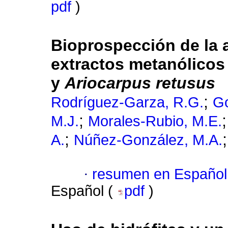
pdf
)
Bioprospección de la a
extractos metanólico
y
Ariocarpus retusus
;
Rodríguez-Garza, R.G.
Go
;
M.J.
Morales-Rubio, M.E.
;
A.
Núñez-González, M.A.
·
resumen en Español
Español (
pdf
)