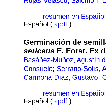
;
Rojas-Velasco, Salomón
L
·
resumen en Español
Español (
pdf
)
Germinación de semil
sericeus
E. Forst.
Ex d
Basáñez-Muñoz, Agustín d
;
Consuelo
Serrano-Solís, A
;
Carmona-Díaz, Gustavo
C
·
resumen en Español
Español (
pdf
)