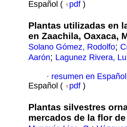
Español (
pdf
)
Plantas utilizadas en 
en Zaachila, Oaxaca, 
;
Solano Gómez, Rodolfo
C
;
Aarón
Lagunez Rivera, Lui
·
resumen en Español
Español (
pdf
)
Plantas silvestres orn
mercados de la flor d