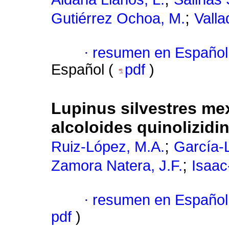
;
Gutiérrez Ochoa, M.
Valla
·
resumen en Español
Español (
pdf
)
Lupinus silvestres me
alcoloides quinolizid
;
Ruiz-López, M.A.
García-
;
Zamora Natera, J.F.
Isaac
·
resumen en Español
pdf
)