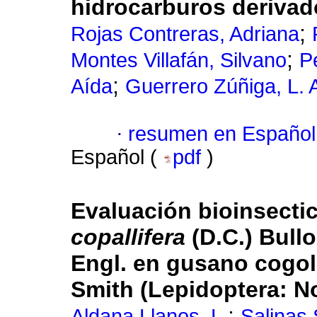
hidrocarburos derivad
;
Rojas Contreras, Adriana
;
Montes Villafán, Silvano
P
;
Aída
Guerrero Zúñiga, L. 
·
resumen en Español
Español (
pdf
)
Evaluación bioinsecti
copallifera
(D.C.) Bull
Engl. en gusano cogo
Smith (Lepidoptera: N
;
Aldana Llanos, L.
Salinas