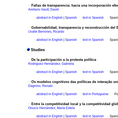
·
Fallas de transparencia
:
hacia una incorporación efec
Arellano Gault, David
·
abstract in English
|
Spanish
·
text in Spanish
·
Spani
·
Gobernabilidad, transparencia y reconstrucción del 
Uvalle Berrones, Ricardo
·
abstract in English
|
Spanish
·
text in Spanish
·
Spani
Studies
·
De la participación a la protesta política
Rodríguez Hernández, Gabriela
·
abstract in English
|
Spanish
·
text in Spanish
·
Spani
·
Os modelos cognitivos das políticas de interação un
Dagnino, Renato
·
abstract in English
|
Spanish
·
text in Portuguese
·
Po
·
Entre la competitividad local y la competitividad glo
Orozco Hernández, María Estela
·
abstract in English
|
Spanish
·
text in Spanish
·
Spani