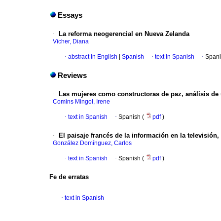
Essays
·
La reforma neogerencial en Nueva Zelanda
Vicher, Diana
·
abstract in English
|
Spanish
·
text in Spanish
·
Spani
Reviews
·
Las mujeres como constructoras de paz, análisis de 
Comins Mingol, Irene
·
text in Spanish
·
Spanish (
pdf
)
·
El paisaje francés de la información en la televisión
González Domínguez, Carlos
·
text in Spanish
·
Spanish (
pdf
)
Fe de erratas
·
text in Spanish