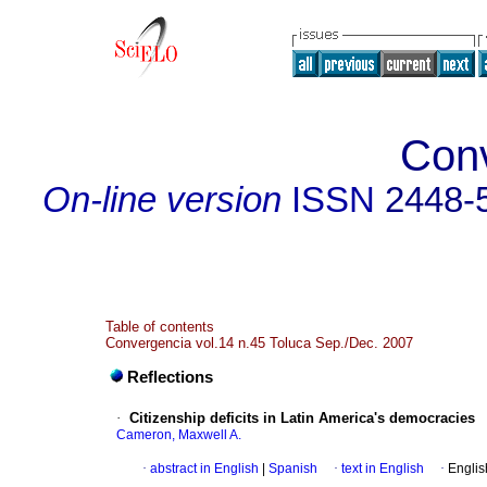
Con
On-line version
ISSN
2448-
Table of contents
Convergencia vol.14 n.45 Toluca Sep./Dec. 2007
Reflections
·
Citizenship deficits in Latin America's democracies
Cameron, Maxwell A.
·
abstract in English
|
Spanish
·
text in English
·
Englis