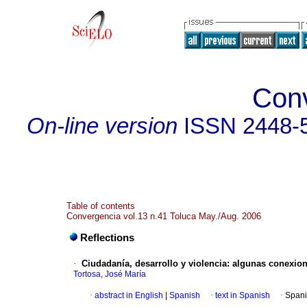
Con
On-line version
ISSN
2448-
Table of contents
Convergencia vol.13 n.41 Toluca May./Aug. 2006
Reflections
·
Ciudadanía, desarrollo y violencia
:
algunas conexio
Tortosa, José María
·
abstract in English
|
Spanish
·
text in Spanish
·
Spani