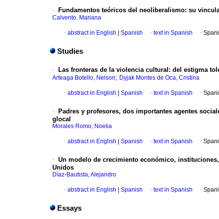
·
Fundamentos teóricos del neoliberalismo
:
su vincul
Calvento, Mariana
·
abstract in English
|
Spanish
·
text in Spanish
·
Spani
Studies
·
Las fronteras de la violencia cultural
:
del estigma tol
;
Arteaga Botello, Nelson
Dyjak Montes de Oca, Cristina
·
abstract in English
|
Spanish
·
text in Spanish
·
Spani
·
Padres y profesores, dos importantes agentes social
glocal
Morales Romo, Noelia
·
abstract in English
|
Spanish
·
text in Spanish
·
Spani
·
Un modelo de crecimiento económico, instituciones, 
Unidos
Díaz-Bautista, Alejandro
·
abstract in English
|
Spanish
·
text in Spanish
·
Spani
Essays