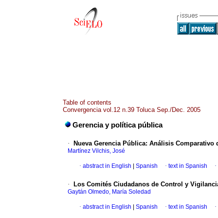
Table of contents
Convergencia vol.12 n.39 Toluca Sep./Dec. 2005
Gerencia y política pública
·
Nueva Gerencia Pública: Análisis Comparativo d
Martínez Vilchis, José
·
abstract in English
|
Spanish
·
text in Spanish
·
·
Los Comités Ciudadanos de Control y Vigilanci
Gaytán Olmedo, María Soledad
·
abstract in English
|
Spanish
·
text in Spanish
·