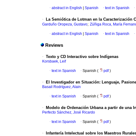
·
abstract in English
|
Spanish
·
text in Spanish
·
·
La Semiótica de Lotman en la Caracterización 
;
Garduño Oropeza, Gustavo
Zúñiga Roca, María Fernan
·
abstract in English
|
Spanish
·
text in Spanish
·
Reviews
·
Texto y CD Interactivo sobre Indígenas
Korsbaek, Leif
·
text in Spanish
·
Spanish (
pdf
)
·
El Investigador en Situación: Lenguaje, Pasione
Basail Rodríguez, Alain
·
text in Spanish
·
Spanish (
pdf
)
·
Modelo de Ordenación Urbana a partir de una In
Perfecto Sánchez, José Ricardo
·
text in Spanish
·
Spanish (
pdf
)
·
Infantería Intelectual sobre los Maestros Rurale