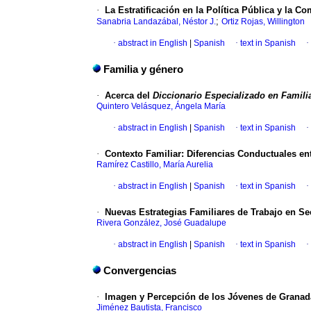
·
La Estratificación en la Política Pública y la C
;
Sanabria Landazábal, Néstor J.
Ortiz Rojas, Willington
·
abstract in English
|
Spanish
·
text in Spanish
·
Familia y género
·
Acerca del
Diccionario Especializado en Famili
Quintero Velásquez, Ángela María
·
abstract in English
|
Spanish
·
text in Spanish
·
·
Contexto Familiar: Diferencias Conductuales en
Ramírez Castillo, María Aurelia
·
abstract in English
|
Spanish
·
text in Spanish
·
·
Nuevas Estrategias Familiares de Trabajo en S
Rivera González, José Guadalupe
·
abstract in English
|
Spanish
·
text in Spanish
·
Convergencias
·
Imagen y Percepción de los Jóvenes de Granad
Jiménez Bautista, Francisco