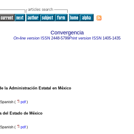
Convergencia
On-line version
ISSN
2448-5799
Print version
ISSN
1405-1435
e la Administración Estatal en México
Spanish (
pdf
)
a del Estado de México
Spanish (
pdf
)