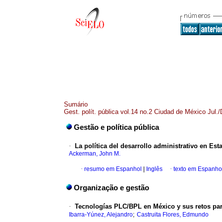
Sumário
Gest. polít. pública vol.14 no.2 Ciudad de México Jul.
Gestão e política pública
·
La política del desarrollo administrativo en Es
Ackerman, John M.
·
resumo em Espanhol
|
Inglês
·
texto em Espanho
Organização e gestão
·
Tecnologías PLC/BPL en México y sus retos par
;
Ibarra-Yúnez, Alejandro
Castruita Flores, Edmundo