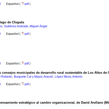
l
·
Espanhol (
pdf
)
 lago de Chapala
;
os
Gutiérrez Andrade, Miguel Ángel
l
·
Espanhol (
pdf
)
l
·
Espanhol (
pdf
)
os consejos municipales de desarrollo rural sustentable de Los Altos de
;
;
l Roberto
Burguete Cal y Mayor, Araceli
López Meza, Antonio
l
·
Espanhol (
pdf
)
 pensamiento estratégico al cambio organizacional, de David Arellano (Mé