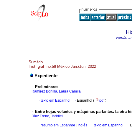
Hi
versão i
Sumário
Hist. graf no.58 México Jan./Jun. 2022
Expediente
·
Preliminares
Ramírez Bonilla, Laura Camila
·
texto em Espanhol
·
Espanhol (
pdf
)
·
Entre hojas volantes y máquinas parlantes: la otra hi
Díaz Frene, Jaddiel
·
resumo em Espanhol
|
Inglês
·
texto em Espanhol
·
E