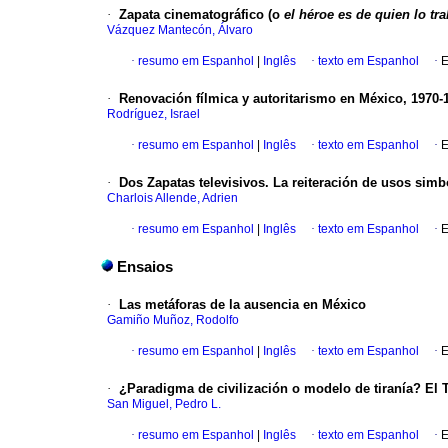
·
Zapata cinematográfico (o
el héroe es de quien lo tra
Vázquez Mantecón, Álvaro
·
resumo em Espanhol
|
Inglês
·
texto em Espanhol
·
E
·
Renovación fílmica y autoritarismo en México, 1970-1
Rodríguez, Israel
·
resumo em Espanhol
|
Inglês
·
texto em Espanhol
·
E
·
Dos Zapatas televisivos. La reiteración de usos sim
Charlois Allende, Adrien
·
resumo em Espanhol
|
Inglês
·
texto em Espanhol
·
E
Ensaios
·
Las metáforas de la ausencia en México
Gamiño Muñoz, Rodolfo
·
resumo em Espanhol
|
Inglês
·
texto em Espanhol
·
E
·
¿Paradigma de civilización o modelo de tiranía? El T
San Miguel, Pedro L.
·
resumo em Espanhol
|
Inglês
·
texto em Espanhol
·
E