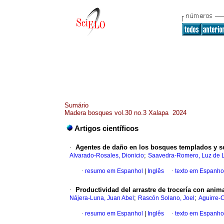
Sumário
Madera bosques vol.30 no.3 Xalapa 2024
Artigos científicos
·
Agentes de daño en los bosques templados y se
;
Alvarado-Rosales, Dionicio
Saavedra-Romero, Luz de 
·
resumo em Espanhol
|
Inglês
·
texto em Espanho
·
Productividad del arrastre de trocería con ani
;
;
Nájera-Luna, Juan Abel
Rascón Solano, Joel
Aguirre-C
·
resumo em Espanhol
|
Inglês
·
texto em Espanho