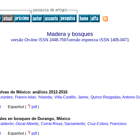
Madera y bosques
versão On-line
ISSN
2448-7597
versão impressa
ISSN
1405-0471
lvas de México: análisis 2012-2016
;
;
;
Lourdes
Franco-Islas, Yolanda
Villa-Castillo, Jaime
Quiroz-Reygadas, Antonio D
l
·
Espanhol (
pdf
)
males en bosques de Durango, México
;
;
alderón, Oscar Alberto
Corral-Rivas, Sacramento
Cruz-Cobos, Francisco
l
·
Espanhol (
pdf
)