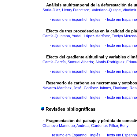
·
Análisis multitemporal de la deforestación de
;
Soria-Díaz, Henry Francisco
Valeriano-Quispe, Vladimir
·
resumo em Espanhol
|
Inglês
·
texto em Espanho
·
Efecto de tres procedencias en la calidad de pl
;
García-Quintana, Yudel
López-Martínez, Evelyn Merced
·
resumo em Espanhol
|
Inglês
·
texto em Espanho
·
Efecto del gradiente altitudinal y variables c
;
García-García, Samuel Alberto
Alanís-Rodríguez, Edua
·
resumo em Espanhol
|
Inglês
·
texto em Espanho
·
Reservorio de carbono en necromasa y sotobos
;
;
Navarro-Martínez, José
Godínez-Jaimes, Flaviano
Ros
·
resumo em Espanhol
|
Inglês
·
texto em Espanho
Revisões bibliográficas
·
Fragmentación del paisaje y pérdida de conect
;
Chanove-Manrique, Andrea
Cárdenas-Pillco, Berly
·
resumo em Espanhol
|
Inglês
·
texto em Espanho