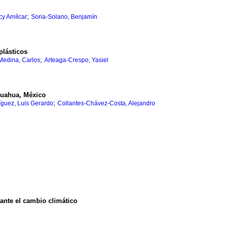
;
rcy Amílcar
Soria-Solano, Benjamín
plásticos
;
Medina, Carlos
Arteaga-Crespo, Yasiel
ihuahua, México
;
íguez, Luis Gerardo
Collantes-Chávez-Costa, Alejandro
 ante el cambio climático