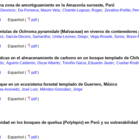
 una zona de amortiguamiento en la Amazonía suroeste, Perú
;
;
;
 Deonicio
Da-Fonseca, Mauro Vela
Chambi-Legoas, Roger
Zevallos-Pollito, Pe
l
·
Espanhol (
pdf
)
ántulas de
Ochroma pyramidale
(Malvaceae) en viveros de contenedores 
;
;
;
;
es
García-Decoro, Samantha
Ureta-Leones, Diego
Vega-Rosete, Sonia
Bravo-
l
·
Espanhol (
pdf
)
limáticas en el almacenamiento de carbono en un bosque templado de Ch
;
;
;
rdo
Aguirre Calderón, Oscar Alberto
Treviño Garza, Eduardo Javier
Cuellar-Rodr
l
·
Espanhol (
pdf
)
que en un ecosistema forestal templado de Guerrero, México
;
as-Acevedo, José Luis
Méndez-González, Jorge
l
·
Espanhol (
pdf
)
ividad en los bosques de queñua (
Polylepis
) en Perú y su vulnerabilidad
l
·
Espanhol (
pdf
)