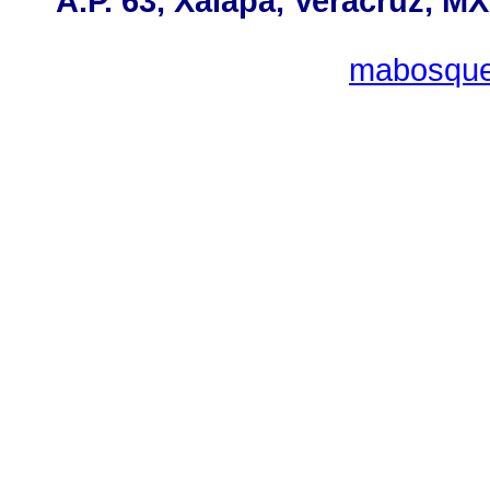
A.P. 63, Xalapa, Veracruz, MX
mabosque