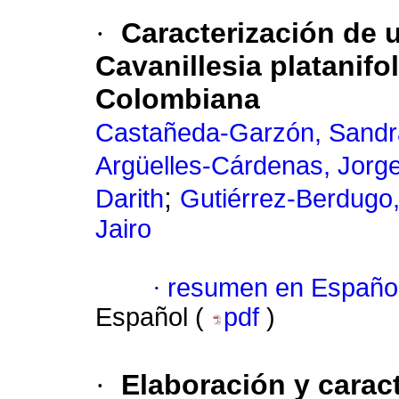
·
Caracterización de u
Cavanillesia platanifo
Colombiana
Castañeda-Garzón, Sandra
Argüelles-Cárdenas, Jorg
;
Darith
Gutiérrez-Berdugo,
Jairo
·
resumen en Españo
Español (
pdf
)
·
Elaboración y caract