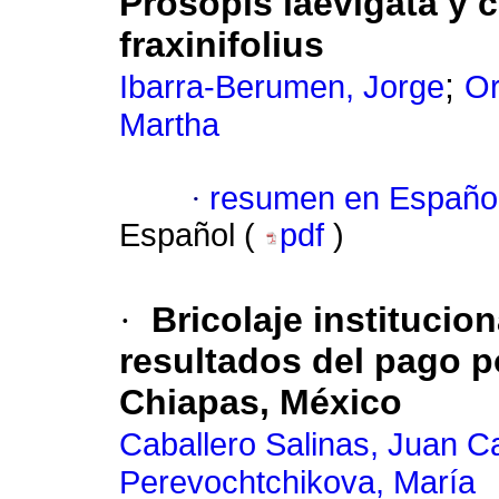
Prosopis laevigata y 
fraxinifolius
;
Ibarra-Berumen, Jorge
Or
Martha
·
resumen en Españo
Español (
pdf
)
·
Bricolaje institucio
resultados del pago p
Chiapas, México
Caballero Salinas, Juan C
Perevochtchikova, María