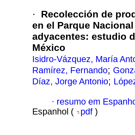
·
Recolección de pro
en el Parque Nacional
adyacentes: estudio d
México
Isidro-Vázquez, María Ant
;
Ramírez, Fernando
Gonzá
;
Díaz, Jorge Antonio
López
·
resumo em Espanho
Espanhol (
pdf
)