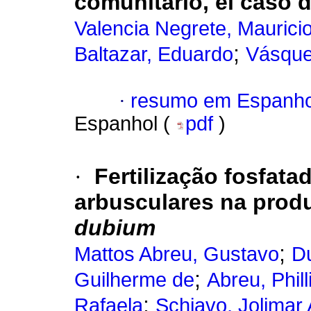
comunitario, el caso d
Valencia Negrete, Maurici
;
Baltazar, Eduardo
Vásque
·
resumo em Espanho
Espanhol (
pdf
)
·
Fertilização fosfata
arbusculares na pro
dubium
;
Mattos Abreu, Gustavo
Du
;
Guilherme de
Abreu, Phil
;
Rafaela
Schiavo, Jolimar 