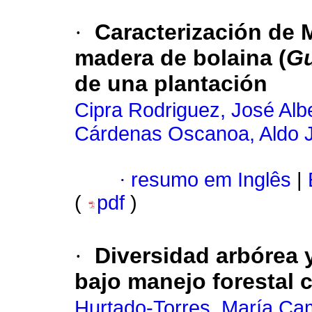
·
Caracterización de
madera de bolaina (
Gu
de una plantación
Cipra Rodriguez, José Alb
Cárdenas Oscanoa, Aldo 
·
resumo em Inglês
|
(
pdf
)
·
Diversidad arbórea
bajo manejo forestal 
Hurtado-Torres, María Ca