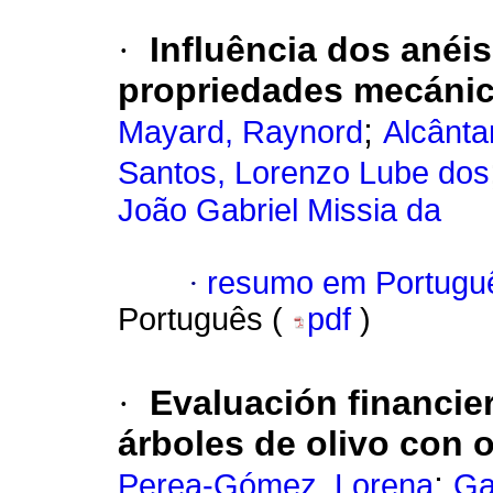
·
Influência dos anéi
propriedades mecáni
;
Mayard, Raynord
Alcânta
Santos, Lorenzo Lube dos
João Gabriel Missia da
·
resumo em Portugu
Português (
pdf
)
·
Evaluación financie
árboles de olivo con 
;
Perea-Gómez, Lorena
Ga